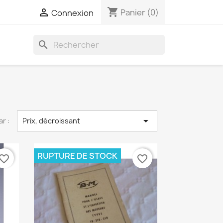
shopping_cart

Panier
(0)
Connexion
search

ar :
Prix, décroissant
RUPTURE DE STOCK
vorite_border
favorite_border