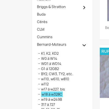

Briggs & Stratton
Buda
Cérès
Be
CLM
Cummins

Bernard-Moteurs
RUP
K1, K2, KD2
W0 à W14
WD1 à WD14
G1 à 12GB2
BY2, CW3, TY2, etc.
w110, w610, w810
w112
w17 à w227, bis
w18 à w328C
w19 à w249B
317 à 727