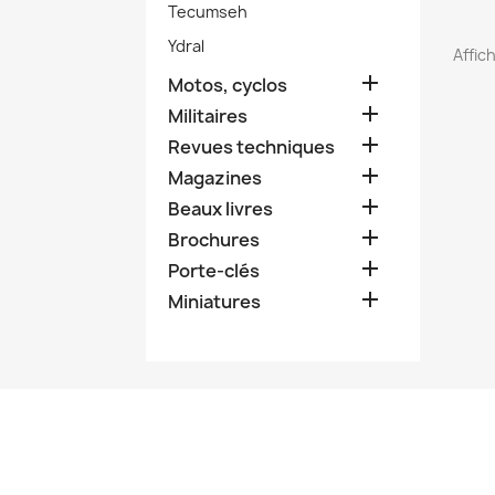
Tecumseh
Ydral
Affich

Motos, cyclos

Militaires

Revues techniques

Magazines

Beaux livres

Brochures

Porte-clés

Miniatures