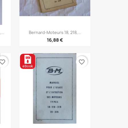
Aperçu rapide

...
Bernard-Moteurs 18, 218,...
16,88 €
vorite_border
favorite_border