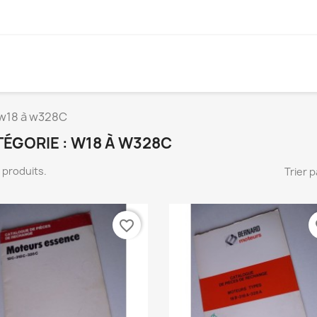
w18 à w328C
ÉGORIE : W18 À W328C
 7 produits.
Trier p
favorite_border
fa