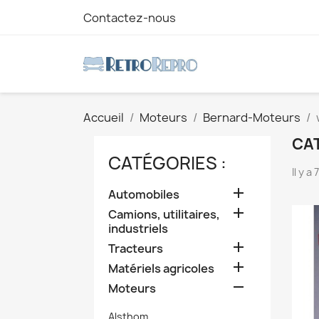
Contactez-nous
Accueil
Moteurs
Bernard-Moteurs
CAT
CATÉGORIES :
Il y a

Automobiles

Camions, utilitaires,
industriels

Tracteurs

Matériels agricoles

Moteurs
Alsthom