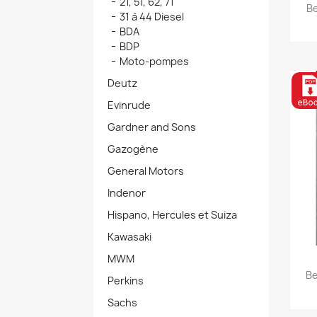
21, 51, 62, 71
Be
31 à 44 Diesel
BDA
BDP
Moto-pompes
Deutz
Evinrude
Gardner and Sons
Gazogène
General Motors
Indenor
Hispano, Hercules et Suiza
Kawasaki
MWM
Be
Perkins
Sachs