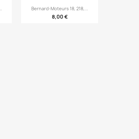
Aperçu rapide

.
Bernard-Moteurs 18, 218,...
8,00 €