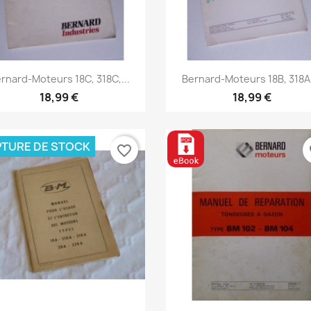
Aperçu rapide
Aperçu rapide


rnard-Moteurs 18C, 318C,...
Bernard-Moteurs 18B, 318A,
18,99 €
18,99 €
TURE DE STOCK
favorite_border
fa