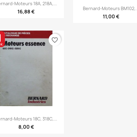
Aperçu rapide

rnard-Moteurs 18A, 218A,...
Aperçu rapide

Bernard-Moteurs BM102,..
16,88 €
11,00 €
favorite_border
Aperçu rapide

rnard-Moteurs 18C, 318C,...
8,00 €