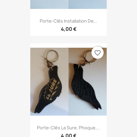
Porte-Clés Installation De...
4,00 €
favorite_border
Porte-Clés La Sure, Phoque,...
4,00 €