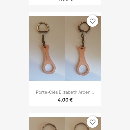
favorite_border
Porte-Clés Elizabeth Arden...
4,00 €
favorite_border