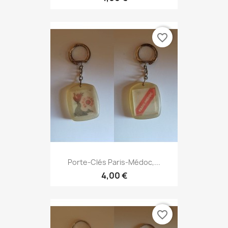
favorite_border
Porte-Clés Paris-Médoc,...
4,00 €
favorite_border