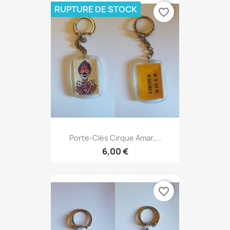
RUPTURE DE STOCK
favorite_border
Porte-Clés Cirque Amar,...
6,00 €
favorite_border