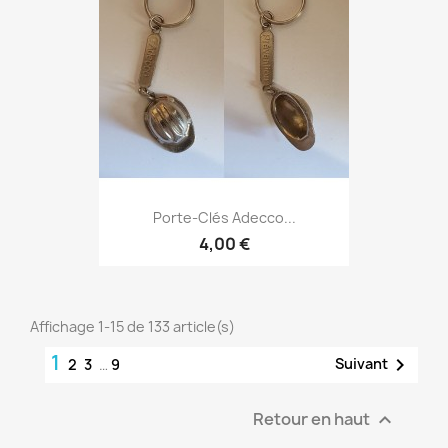
Porte-Clés Adecco...
4,00 €
Affichage 1-15 de 133 article(s)
1

Suivant
2
3
…
9
Retour en haut
