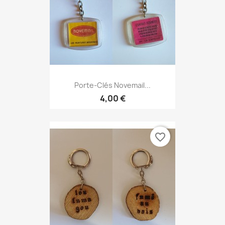
Porte-Clés Novemail...
4,00 €
favorite_border