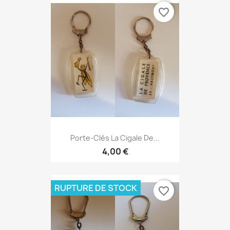
favorite_border
Porte-Clés La Cigale De...
4,00 €
RUPTURE DE STOCK
favorite_border