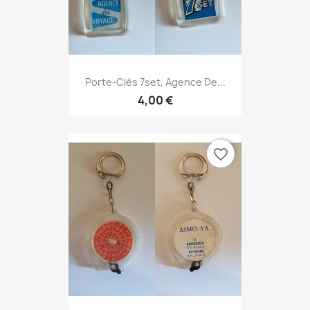
Porte-Clés 7set, Agence De...
4,00 €
favorite_border