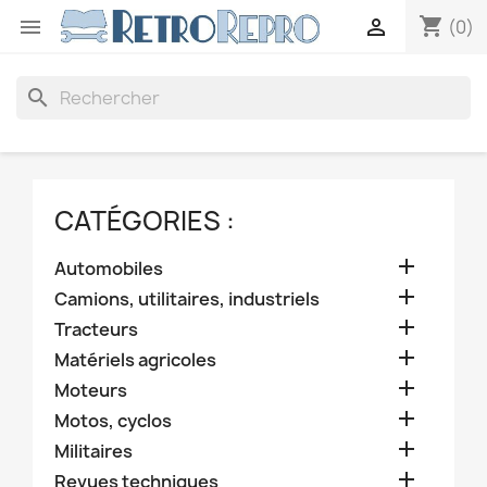
shopping_cart


(0)
search
CATÉGORIES :

Automobiles

Camions, utilitaires, industriels

Tracteurs

Matériels agricoles

Moteurs

Motos, cyclos

Militaires

Revues techniques