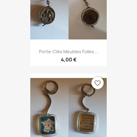
Porte-Clés Meubles Folles...
4,00 €
favorite_border