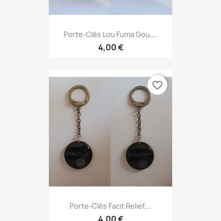
Porte-Clés Lou Fuma Gou,...
4,00 €
favorite_border
Porte-Clés Facit Relief,...
4,00 €