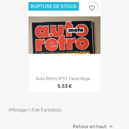
RUPTURE DE STOCK
favorite_border
Auto Rétro N°61, Facel Vega...
5,53 €
Affichage 1-3 de 3 article(s)
Retour en haut
