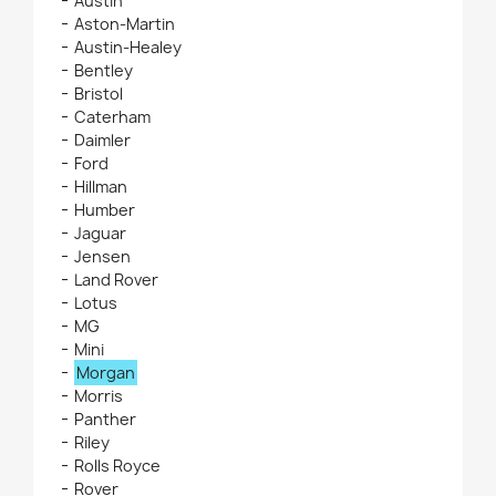
Austin
Aston-Martin
Austin-Healey
Bentley
Bristol
Caterham
Daimler
Ford
Hillman
Humber
Jaguar
Jensen
Land Rover
Lotus
MG
Mini
Morgan
Morris
Panther
Riley
Rolls Royce
Rover