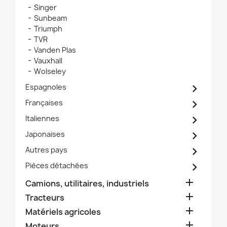
Singer
Sunbeam
Triumph
TVR
Vanden Plas
Vauxhall
Wolseley

Espagnoles

Françaises

Italiennes

Japonaises

Autres pays

Pièces détachées

Camions, utilitaires, industriels

Tracteurs

Matériels agricoles

Moteurs