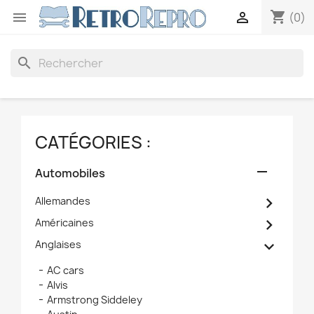
shopping_cart


(0)
search
CATÉGORIES :

Automobiles

Allemandes

Américaines

Anglaises
AC cars
Alvis
Armstrong Siddeley