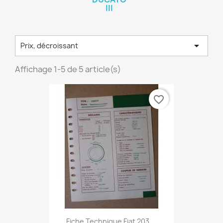
III

Prix, décroissant
Affichage 1-5 de 5 article(s)
favorite_border
Fiche Technique Fiat 203....