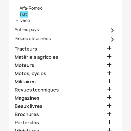
Alfa-Romeo
Fiat
Iveco

Autres pays

Pièces détachées

Tracteurs

Matériels agricoles

Moteurs

Motos, cyclos

Militaires

Revues techniques

Magazines

Beaux livres

Brochures

Porte-clés

Miniatures