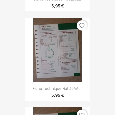
5,95 €
favorite_border
Fiche Technique Fiat 364A....
5,95 €