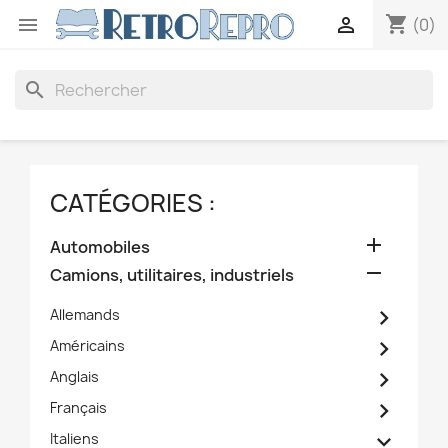
shopping_cart


(0)
search
CATÉGORIES :

Automobiles

Camions, utilitaires, industriels

Allemands

Américains

Anglais

Français

Italiens