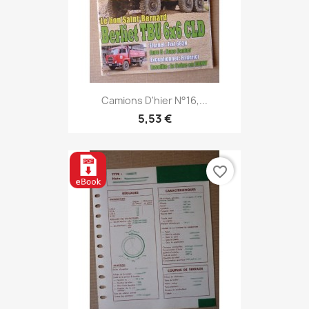
Camions D'hier N°16,...
5,53 €
favorite_border