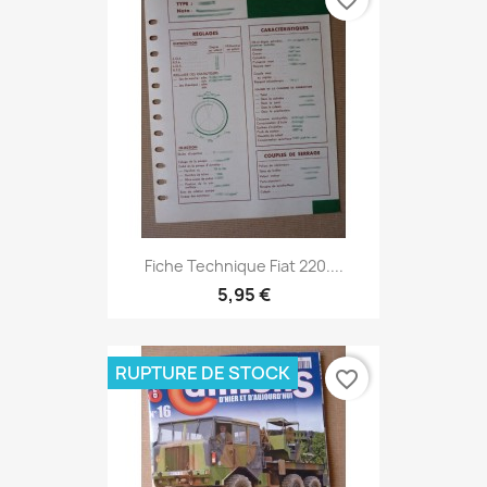
favorite_border
Fiche Technique Fiat 220....
5,95 €
RUPTURE DE STOCK
favorite_border