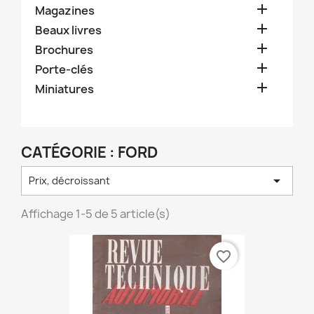

Magazines

Beaux livres

Brochures

Porte-clés

Miniatures
CATÉGORIE : FORD

Prix, décroissant
Affichage 1-5 de 5 article(s)
favorite_border