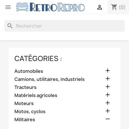
shopping_cart


(0)
search
CATÉGORIES :

Automobiles

Camions, utilitaires, industriels

Tracteurs

Matériels agricoles

Moteurs

Motos, cyclos

Militaires