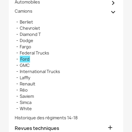

Automobiles

Camions
Berliet
Chevrolet
Diamond T
Dodge
Fargo
Federal Trucks
Ford
GMC
International Trucks
Laffly
Renault
Réo
Saviem
Simca
White
Historique des régiments 14-18

Revues techniques