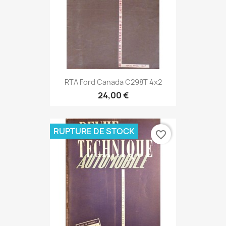
RTA Ford Canada C298T 4x2
24,00 €
RUPTURE DE STOCK
favorite_border