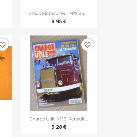
Aperçu rapide

.
Staub Motoculteur PPX S6,...
9,95 €
vorite_border
favorite_border
Aperçu rapide

Charge Utile N°19, Renault...
5,28 €