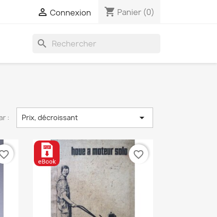
shopping_cart

Panier
(0)
Connexion
search

ar :
Prix, décroissant
vorite_border
favorite_border