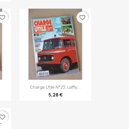
vorite_border
favorite_border
Aperçu rapide

Charge Utile N°23, Laffly...
5,28 €
vorite_border