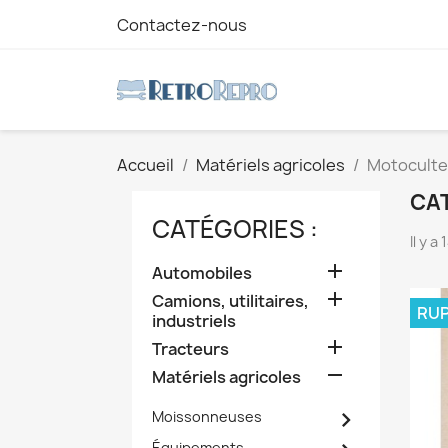
Contactez-nous
Accueil
Matériels agricoles
Motoculte
CA
CATÉGORIES :
Il y a

Automobiles

Camions, utilitaires,
RUP
industriels

Tracteurs

Matériels agricoles

Moissonneuses
Équipements