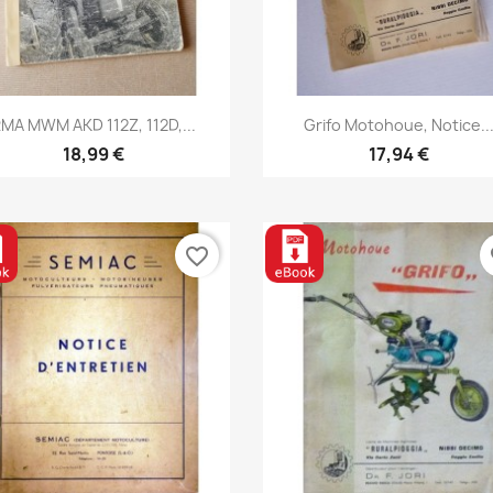
Aperçu rapide
Aperçu rapide


MA MWM AKD 112Z, 112D,...
Grifo Motohoue, Notice..
18,99 €
17,94 €
favorite_border
fa