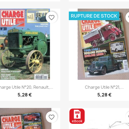
RUPTURE DE STOCK
favorite_border
fa
Aperçu rapide
Aperçu rapide


arge Utile N°20, Renault,...
Charge Utile N°21,...
5,28 €
5,28 €
favorite_border
fa