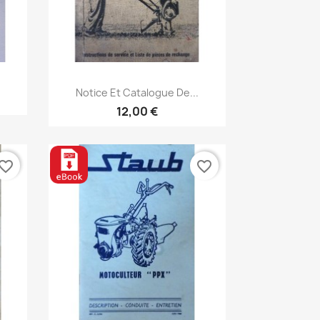
.
Aperçu rapide

Notice Et Catalogue De...
12,00 €
vorite_border
favorite_border