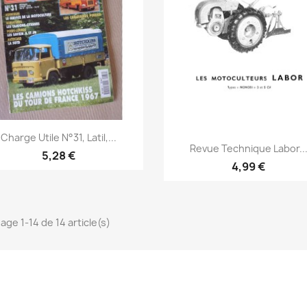
Aperçu rapide

Charge Utile N°31, Latil,...
Aperçu rapide

Revue Technique Labor..
5,28 €
4,99 €
hage 1-14 de 14 article(s)