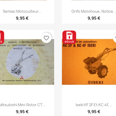
Aperçu rapide
Aperçu rapide


Semiac Motoculteur...
Grifo Motohoue, Notice..
9,95 €
9,95 €
favorite_border
fa
Aperçu rapide
Aperçu rapide


Mitsubishi Mini-Rotor CT...
Iseki KF 2F Et KC 4F,...
9,95 €
9,95 €