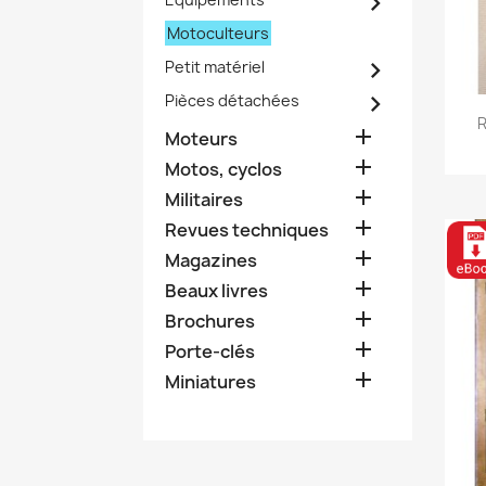

Motoculteurs

Petit matériel

Pièces détachées
R

Moteurs

Motos, cyclos

Militaires

Revues techniques

Magazines

Beaux livres

Brochures

Porte-clés

Miniatures