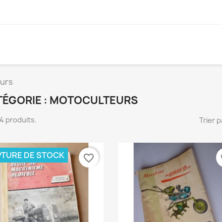
urs
TÉGORIE : MOTOCULTEURS
 14 produits.
Trier p
TURE DE STOCK
favorite_border
fa