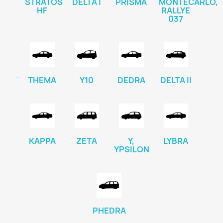
STRATOS
DELTA I
PRISMA
MONTECARLO,
HF
RALLYE
037
THEMA
Y10
DEDRA
DELTA II
KAPPA
ZETA
Y,
LYBRA
YPSILON
PHEDRA