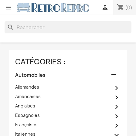
shopping_cart


(0)
search
CATÉGORIES :

Automobiles

Allemandes

Américaines

Anglaises

Espagnoles

Françaises

Italiennes