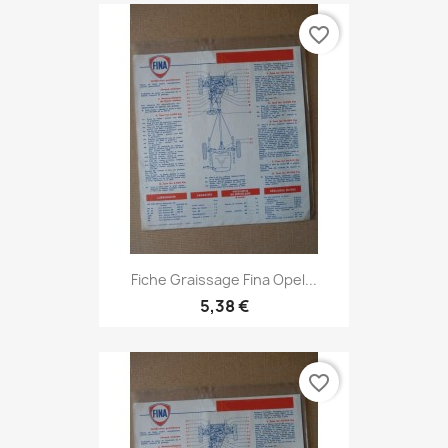
favorite_border
Fiche Graissage Fina Opel...
5,38 €
favorite_border