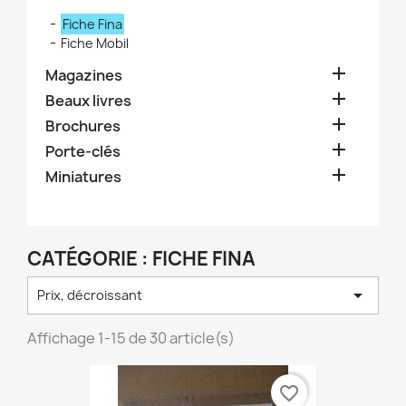
Fiche Fina
Fiche Mobil

Magazines

Beaux livres

Brochures

Porte-clés

Miniatures
CATÉGORIE : FICHE FINA

Prix, décroissant
Affichage 1-15 de 30 article(s)
favorite_border