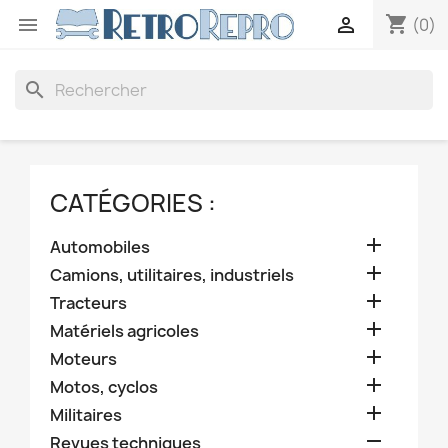
shopping_cart


(0)
search
CATÉGORIES :

Automobiles

Camions, utilitaires, industriels

Tracteurs

Matériels agricoles

Moteurs

Motos, cyclos

Militaires

Revues techniques