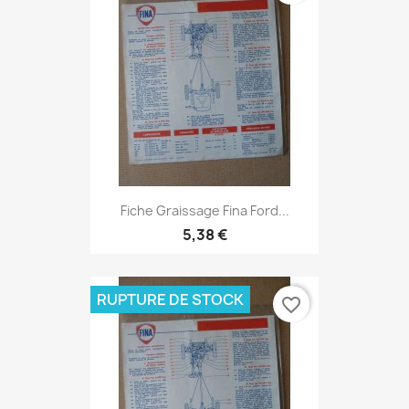
Fiche Graissage Fina Ford...
5,38 €
RUPTURE DE STOCK
favorite_border