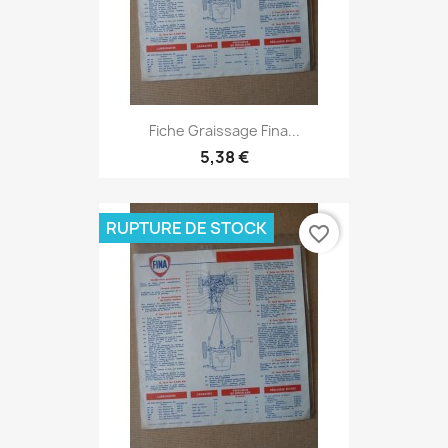
Fiche Graissage Fina...
5,38 €
RUPTURE DE STOCK
favorite_border