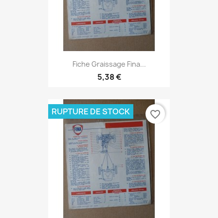
Fiche Graissage Fina...
5,38 €
RUPTURE DE STOCK
favorite_border