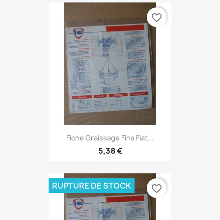
favorite_border
Fiche Graissage Fina Fiat...
5,38 €
RUPTURE DE STOCK
favorite_border