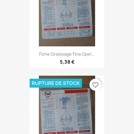
Fiche Graissage Fina Opel...
5,38 €
RUPTURE DE STOCK
favorite_border