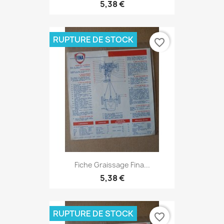
5,38 €
RUPTURE DE STOCK
favorite_border
Fiche Graissage Fina...
5,38 €
RUPTURE DE STOCK
favorite_border