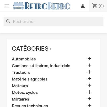
shopping_cart


(0)
search
CATÉGORIES :

Automobiles

Camions, utilitaires, industriels

Tracteurs

Matériels agricoles

Moteurs

Motos, cyclos

Militaires

Revues techniques