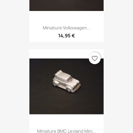
Miniature Volkswagen...
14,95 €
favorite_border
Miniature BMC Leyland Mini...