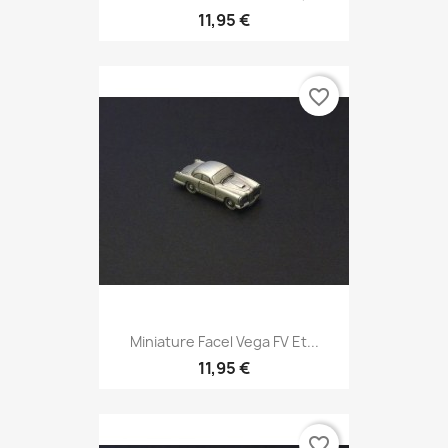
11,95 €
favorite_border
Miniature Facel Vega FV Et...
11,95 €
favorite_border