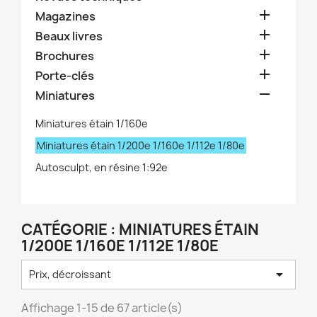

Magazines

Beaux livres

Brochures

Porte-clés

Miniatures
Miniatures étain 1/160e
Miniatures étain 1/200e 1/160e 1/112e 1/80e
Autosculpt, en résine 1:92e
CATÉGORIE : MINIATURES ÉTAIN
1/200E 1/160E 1/112E 1/80E

Prix, décroissant
Affichage 1-15 de 67 article(s)