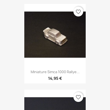
favorite_border
Miniature Simca 1000 Rallye...
14,95 €
favorite_border