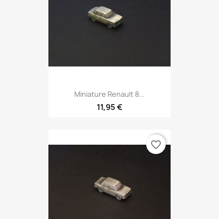
Miniature Renault 8...
11,95 €
favorite_border