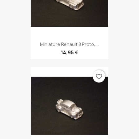
Miniature Renault 8 Proto,...
14,95 €
favorite_border