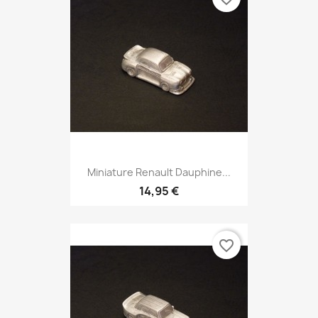
Miniature Renault Dauphine...
14,95 €
favorite_border