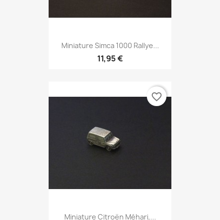
Miniature Simca 1000 Rallye...
11,95 €
favorite_border
Miniature Citroën Méhari,...