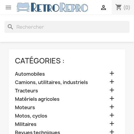
shopping_cart


(0)
search
CATÉGORIES :

Automobiles

Camions, utilitaires, industriels

Tracteurs

Matériels agricoles

Moteurs

Motos, cyclos

Militaires

Revues techniques