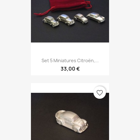
Set 5 Miniatures Citroën,...
33,00 €
favorite_border