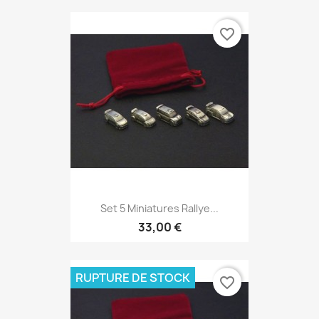
favorite_border
Set 5 Miniatures Rallye...
33,00 €
RUPTURE DE STOCK
favorite_border