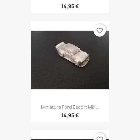
14,95 €
favorite_border
Miniature Ford Escort Mk1...
14,95 €
favorite_border