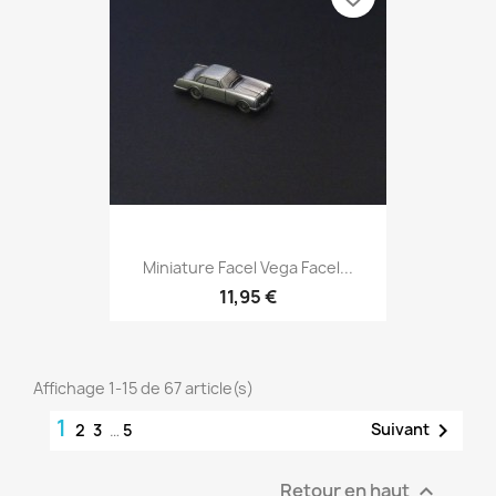
Miniature Facel Vega Facel...
11,95 €
Affichage 1-15 de 67 article(s)
1

Suivant
2
3
…
5
Retour en haut
