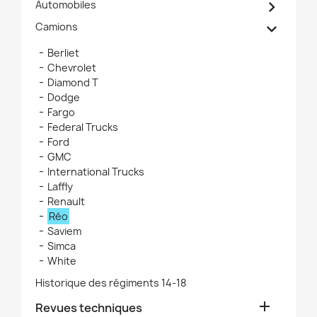

Automobiles

Camions
Berliet
Chevrolet
Diamond T
Dodge
Fargo
Federal Trucks
Ford
GMC
International Trucks
Laffly
Renault
Réo
Saviem
Simca
White
Historique des régiments 14-18

Revues techniques