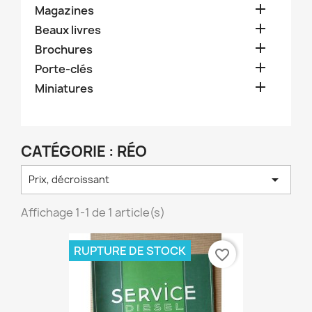

Magazines

Beaux livres

Brochures

Porte-clés

Miniatures
CATÉGORIE : RÉO

Prix, décroissant
Affichage 1-1 de 1 article(s)
RUPTURE DE STOCK
favorite_border