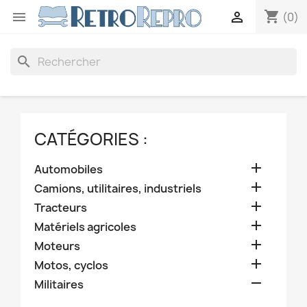
shopping_cart


(0)
search
CATÉGORIES :

Automobiles

Camions, utilitaires, industriels

Tracteurs

Matériels agricoles

Moteurs

Motos, cyclos

Militaires