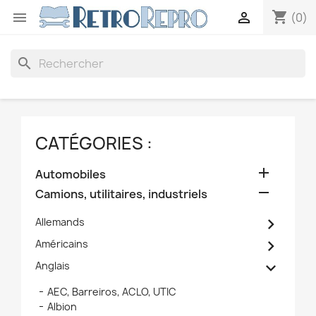
shopping_cart


(0)
search
CATÉGORIES :

Automobiles

Camions, utilitaires, industriels

Allemands

Américains

Anglais
AEC, Barreiros, ACLO, UTIC
Albion