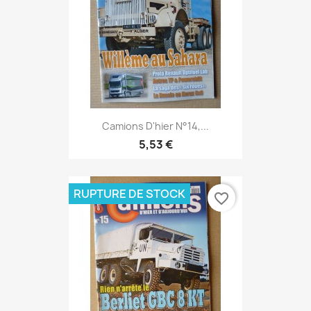
Camions D'hier N°14,...
5,53 €
RUPTURE DE STOCK
favorite_border