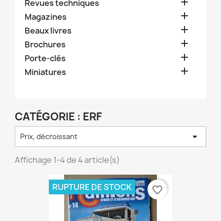

Revues techniques

Magazines

Beaux livres

Brochures

Porte-clés

Miniatures
CATÉGORIE : ERF

Prix, décroissant
Affichage 1-4 de 4 article(s)
RUPTURE DE STOCK
favorite_border