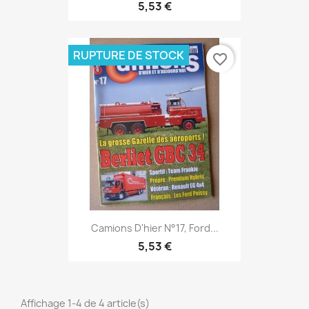
5,53 €
RUPTURE DE STOCK
favorite_border
Camions D'hier N°17, Ford...
5,53 €
Affichage 1-4 de 4 article(s)