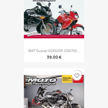
RMT Suzuki GSX600F, GSX750...
39,00 €
favorite_border