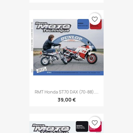
favorite_border
RMT Honda ST70 DAX (70-88)....
39,00 €
favorite_border