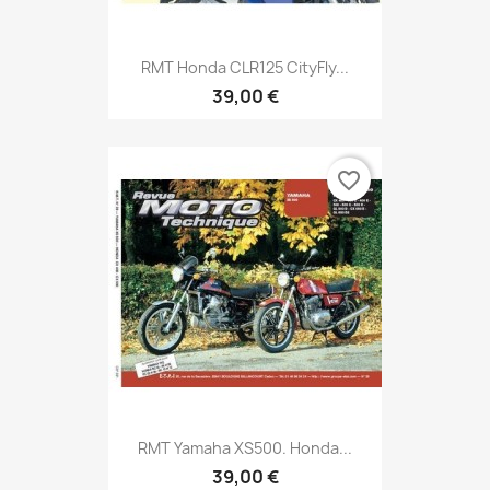
RMT Honda CLR125 CityFly...
39,00 €
favorite_border
RMT Yamaha XS500. Honda...
39,00 €