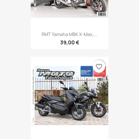
RMT Yamaha MBK X-Max,...
39,00 €
favorite_border