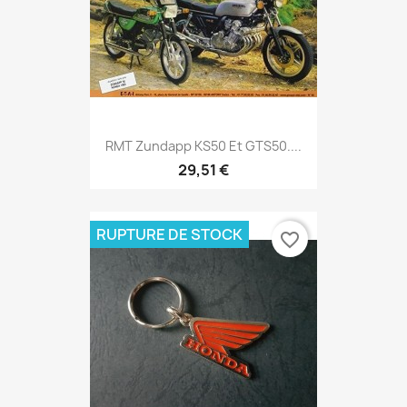
RMT Zundapp KS50 Et GTS50....
29,51 €
RUPTURE DE STOCK
favorite_border