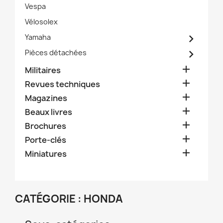
Vespa
Vélosolex

Yamaha

Pièces détachées

Militaires

Revues techniques

Magazines

Beaux livres

Brochures

Porte-clés

Miniatures
CATÉGORIE : HONDA