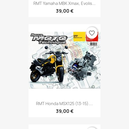
RMT Yamaha MBK Xmax, Evolis...
39,00 €
favorite_border
RMT Honda MSX125 (13-15)....
39,00 €