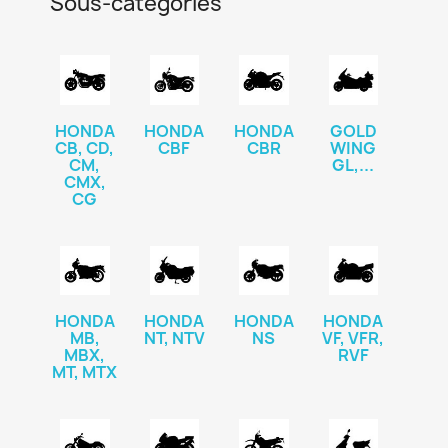
Sous-catégories
HONDA
HONDA
HONDA
GOLD
CB, CD,
CBF
CBR
WING
CM,
GL,...
CMX,
CG
HONDA
HONDA
HONDA
HONDA
MB,
NT, NTV
NS
VF, VFR,
MBX,
RVF
MT, MTX