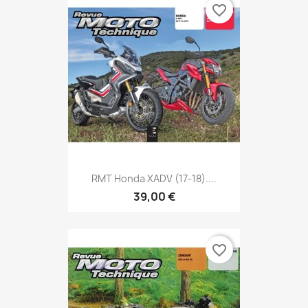
favorite_border
RMT Honda XADV (17-18)....
39,00 €
favorite_border