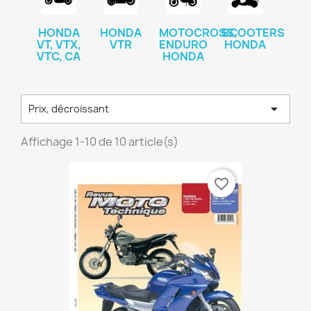
HONDA
HONDA
MOTOCROSS,
SCOOTERS
VT, VTX,
VTR
ENDURO
HONDA
VTC, CA
HONDA

Prix, décroissant
Affichage 1-10 de 10 article(s)
favorite_border