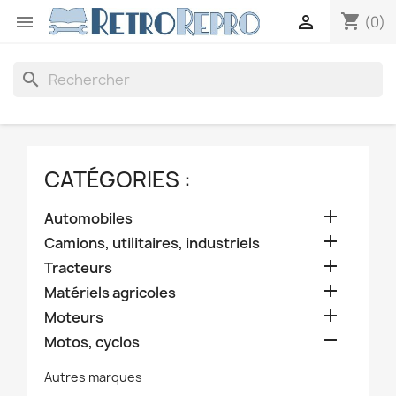
shopping_cart


(0)
search
CATÉGORIES :

Automobiles

Camions, utilitaires, industriels

Tracteurs

Matériels agricoles

Moteurs

Motos, cyclos
Autres marques