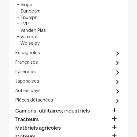
Singer
Sunbeam
Triumph
TVR
Vanden Plas
Vauxhall
Wolseley

Espagnoles

Françaises

Italiennes

Japonaises

Autres pays

Pièces détachées

Camions, utilitaires, industriels

Tracteurs

Matériels agricoles

Moteurs