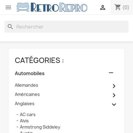
shopping_cart


(0)
search
CATÉGORIES :

Automobiles

Allemandes

Américaines

Anglaises
AC cars
Alvis
Armstrong Siddeley