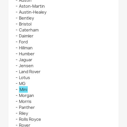
Austin
Aston-Martin
Austin-Healey
Bentley
Bristol
Caterham
Daimler
Ford
Hillman
Humber
Jaguar
Jensen
Land Rover
Lotus
MG
Mini
Morgan
Morris
Panther
Riley
Rolls Royce
Rover