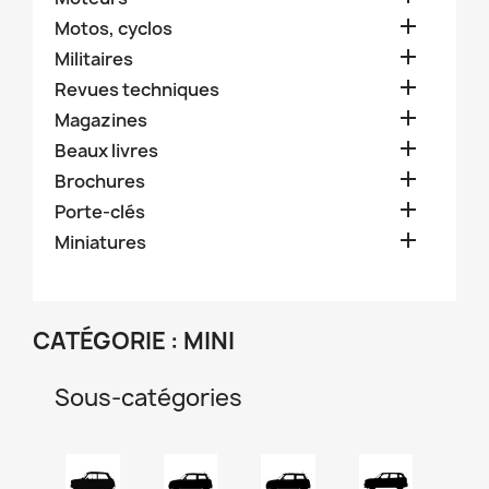

Motos, cyclos

Militaires

Revues techniques

Magazines

Beaux livres

Brochures

Porte-clés

Miniatures
CATÉGORIE : MINI
Sous-catégories