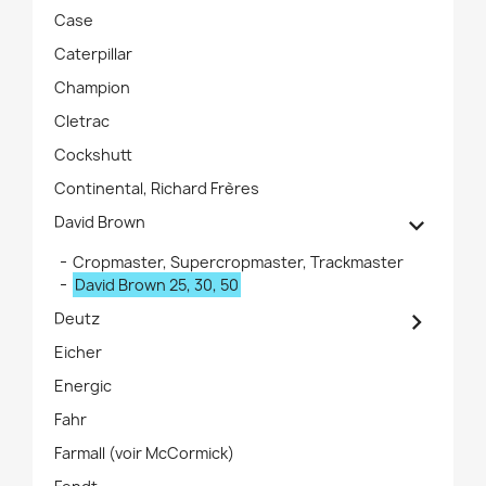
Case
Caterpillar
Champion
Cletrac
Cockshutt
Continental, Richard Frères

David Brown
Cropmaster, Supercropmaster, Trackmaster
David Brown 25, 30, 50

Deutz
Eicher
Energic
Fahr
Farmall (voir McCormick)