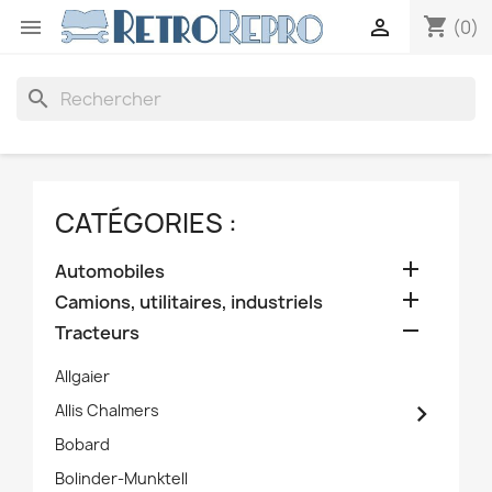
shopping_cart


(0)
search
CATÉGORIES :

Automobiles

Camions, utilitaires, industriels

Tracteurs
Allgaier

Allis Chalmers
Bobard
Bolinder-Munktell