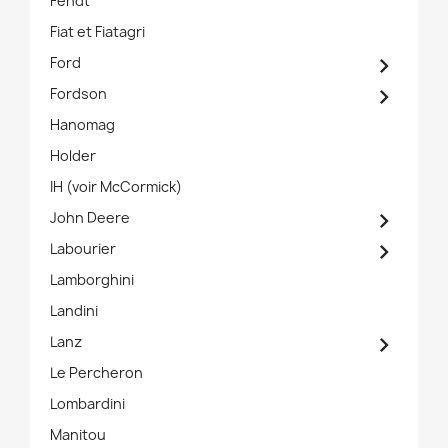
Fendt
Fiat et Fiatagri

Ford

Fordson
Hanomag
Holder
IH (voir McCormick)

John Deere

Labourier
Lamborghini
Landini

Lanz
Le Percheron
Lombardini
Manitou