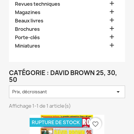

Revues techniques

Magazines

Beaux livres

Brochures

Porte-clés

Miniatures
CATÉGORIE : DAVID BROWN 25, 30,
50

Prix, décroissant
Affichage 1-1 de 1 article(s)
RUPTURE DE STOCK
favorite_border