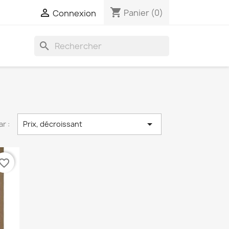
shopping_cart

Panier
(0)
Connexion
search

ar :
Prix, décroissant
vorite_border