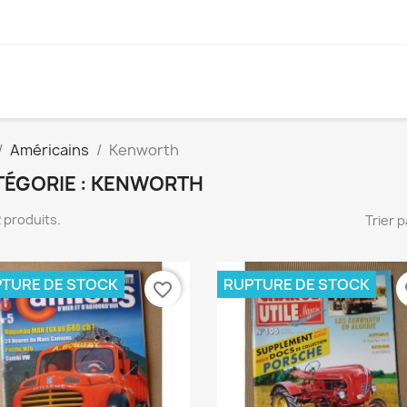
Américains
Kenworth
TÉGORIE : KENWORTH
 2 produits.
Trier p
TURE DE STOCK
RUPTURE DE STOCK
favorite_border
fa