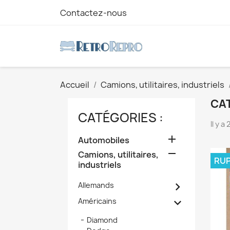
Contactez-nous
Accueil
Camions, utilitaires, industriels
CA
CATÉGORIES :
Il y a

Automobiles

Camions, utilitaires,
RUP
industriels

Allemands

Américains
Diamond