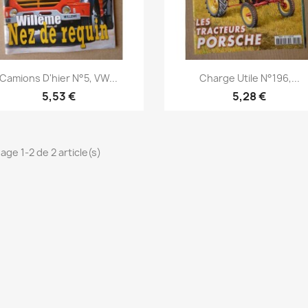
Aperçu rapide
Aperçu rapide


Camions D'hier N°5, VW...
Charge Utile N°196,...
5,53 €
5,28 €
age 1-2 de 2 article(s)