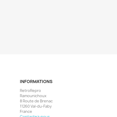
INFORMATIONS
RetroRepro
Ramounichoux
8 Route de Brenac
11260 Val-du-Faby
France
Contactez-nous