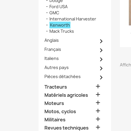
Dodge
Ford USA
GMC
International Harvester
Kenworth
Mack Trucks

Anglais

Français

Italiens
Affich

Autres pays

Pièces détachées

Tracteurs

Matériels agricoles

Moteurs

Motos, cyclos

Militaires

Revues techniques