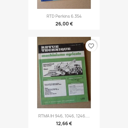
RTD Perkins 6.354
26,00 €
favorite_border
RTMA IH 946, 1046, 1246....
12,66 €