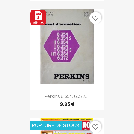
favorite_border
Perkins 6.354, 6.372,...
9,95 €
RUPTURE DE STOCK
favorite_border