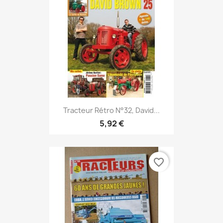
Tracteur Rétro N°32, David...
5,92 €
favorite_border