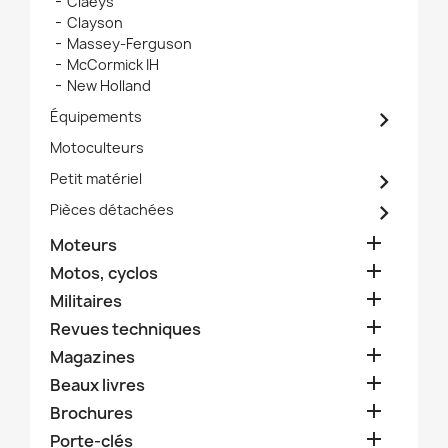
Claeys
Clayson
Massey-Ferguson
McCormick IH
New Holland

Équipements
Motoculteurs

Petit matériel

Pièces détachées

Moteurs

Motos, cyclos

Militaires

Revues techniques

Magazines

Beaux livres

Brochures

Porte-clés