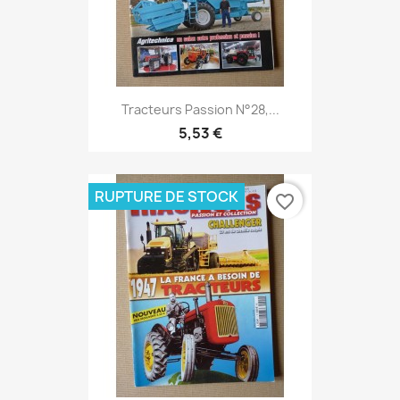
Tracteurs Passion N°28,...
5,53 €
RUPTURE DE STOCK
favorite_border