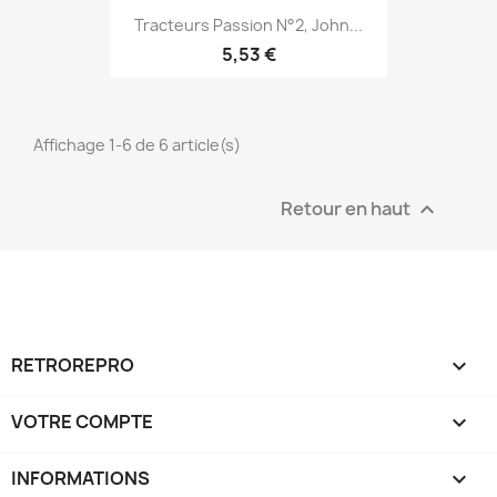
Tracteurs Passion N°2, John...
5,53 €
Affichage 1-6 de 6 article(s)
Retour en haut

RETROREPRO

VOTRE COMPTE

INFORMATIONS
keyboard_arrow_down