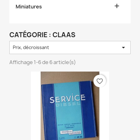

Miniatures
CATÉGORIE : CLAAS

Prix, décroissant
Affichage 1-6 de 6 article(s)
favorite_border