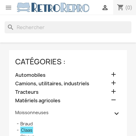
shopping_cart


(0)
search
CATÉGORIES :

Automobiles

Camions, utilitaires, industriels

Tracteurs

Matériels agricoles

Moissonneuses
Braud
Claas