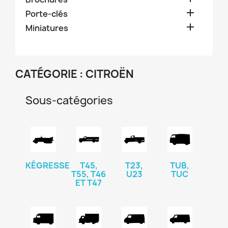

Porte-clés

Miniatures
CATÉGORIE : CITROËN
Sous-catégories
KÉGRESSE
T45,
T23,
TUB,
T55, T46
U23
TUC
ET T47