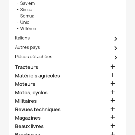
Saviem
Simca
Somua
Unic
Willème

Italiens

Autres pays

Pièces détachées

Tracteurs

Matériels agricoles

Moteurs

Motos, cyclos

Militaires

Revues techniques

Magazines

Beaux livres

Brochures