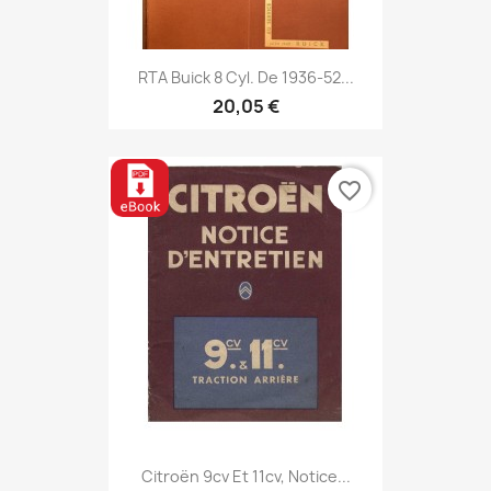
RTA Buick 8 Cyl. De 1936-52...
20,05 €
favorite_border
Citroën 9cv Et 11cv, Notice...