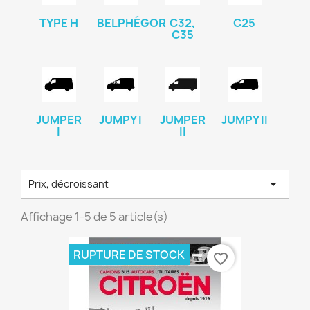
TYPE H
BELPHÉGOR
C32,
C25
C35
JUMPER
JUMPY I
JUMPER
JUMPY II
I
II

Prix, décroissant
Affichage 1-5 de 5 article(s)
RUPTURE DE STOCK
favorite_border