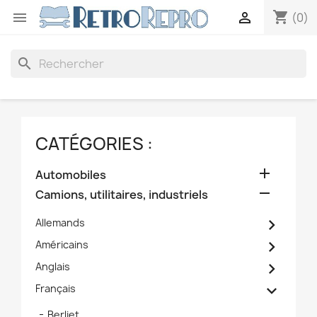
shopping_cart


(0)
search
CATÉGORIES :

Automobiles

Camions, utilitaires, industriels

Allemands

Américains

Anglais

Français
Berliet