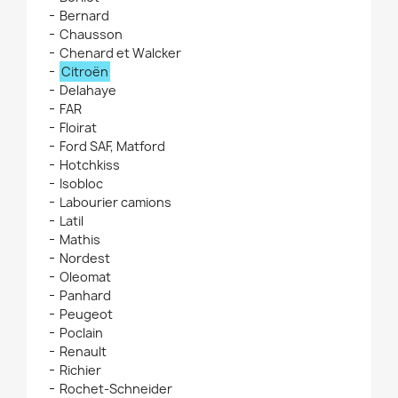
Bernard
Chausson
Chenard et Walcker
Citroën
Delahaye
FAR
Floirat
Ford SAF, Matford
Hotchkiss
Isobloc
Labourier camions
Latil
Mathis
Nordest
Oleomat
Panhard
Peugeot
Poclain
Renault
Richier
Rochet-Schneider