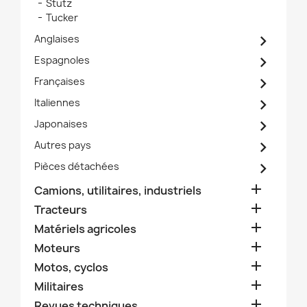
Stutz
Tucker

Anglaises

Espagnoles

Françaises

Italiennes

Japonaises

Autres pays

Pièces détachées

Camions, utilitaires, industriels

Tracteurs

Matériels agricoles

Moteurs

Motos, cyclos

Militaires

Revues techniques