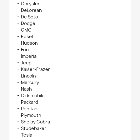
Chrysler
DeLorean
De Soto
Dodge
GMC
Edsel
Hudson
Ford
Imperial
Jeep
Kaiser-Frazer
Lincoln
Mercury
Nash
Oldsmobile
Packard
Pontiac
Plymouth
Shelby Cobra
Studebaker
Tesla