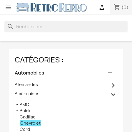
shopping_cart


(0)
search
CATÉGORIES :

Automobiles

Allemandes

Américaines
AMC
Buick
Cadillac
Chevrolet
Cord