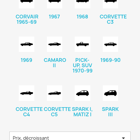
CORVAIR
1967
1968
CORVETTE
1965-69
C3
1969
CAMARO
PICK-
1969-90
II
UP, SUV
1970-99
CORVETTE
CORVETTE
SPARK I,
SPARK
C4
C5
MATIZ I
III

Prix, décroissant