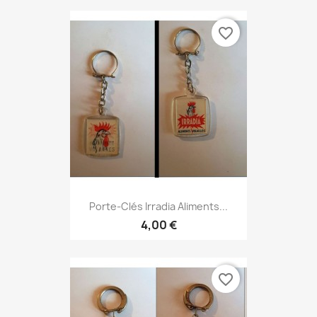
favorite_border
Porte-Clés Irradia Aliments...
4,00 €
favorite_border