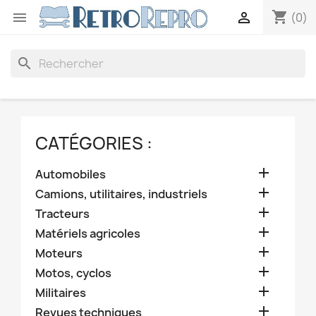
shopping_cart


(0)
search
CATÉGORIES :

Automobiles

Camions, utilitaires, industriels

Tracteurs

Matériels agricoles

Moteurs

Motos, cyclos

Militaires

Revues techniques