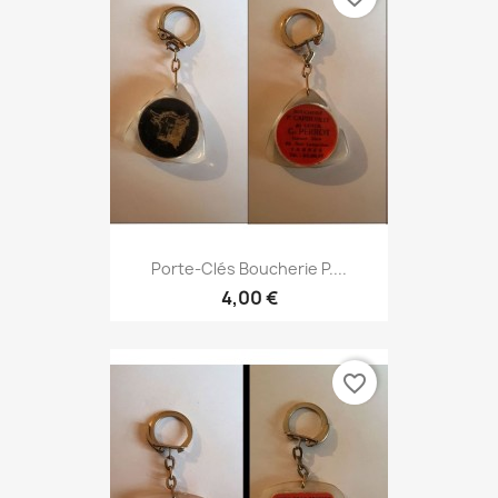
Porte-Clés Boucherie P....
4,00 €
favorite_border