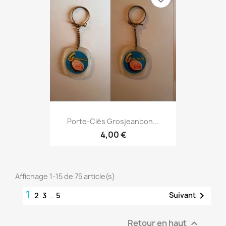
Porte-Clés Grosjeanbon...
4,00 €
Affichage 1-15 de 75 article(s)
1

Suivant
2
3
…
5
Retour en haut
