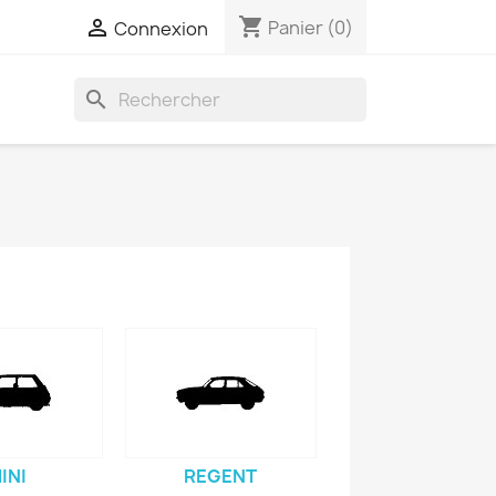
shopping_cart

Panier
(0)
Connexion
search
INI
REGENT