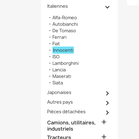

Italiennes
Alfa-Romeo
Autobianchi
De Tomaso
Ferrari
Fiat
Innocenti
ISO
Lamborghini
Lancia
Maserati
Siata

Japonaises

Autres pays

Pièces détachées

Camions, utilitaires,
industriels

Tracteurs