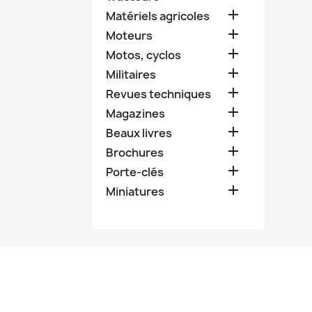

Matériels agricoles

Moteurs

Motos, cyclos

Militaires

Revues techniques

Magazines

Beaux livres

Brochures

Porte-clés

Miniatures