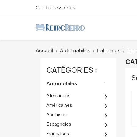
Contactez-nous
Accueil
Automobiles
Italiennes
Inn
CAT
CATÉGORIES :
S

Automobiles

Allemandes

Américaines

Anglaises

Espagnoles

Françaises