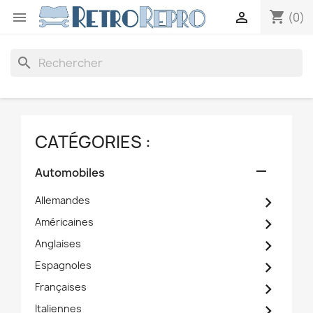
shopping_cart


(0)
search
CATÉGORIES :

Automobiles

Allemandes

Américaines

Anglaises

Espagnoles

Françaises

Italiennes