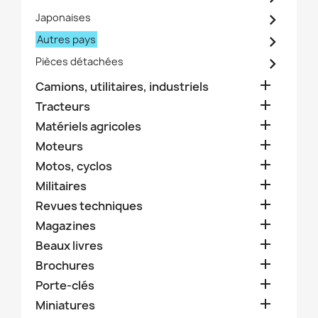

Japonaises

Autres pays

Pièces détachées

Camions, utilitaires, industriels

Tracteurs

Matériels agricoles

Moteurs

Motos, cyclos

Militaires

Revues techniques

Magazines

Beaux livres

Brochures

Porte-clés

Miniatures