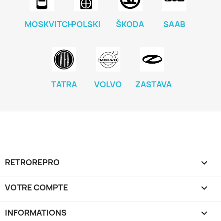
MOSKVITCH
POLSKI
ŠKODA
SAAB
TATRA
VOLVO
ZASTAVA
RETROREPRO

VOTRE COMPTE

INFORMATIONS
keyboard_arrow_down