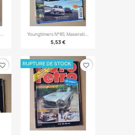
Aperçu rapide

..
Youngtimers N°85, Maserati...
5,53 €
RUPTURE DE STOCK
vorite_border
favorite_border