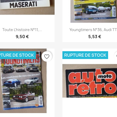
Aperçu rapide
Aperçu rapide


Toute L'histoire N°11,...
Youngtimers N°36, Audi TT.
9,50 €
5,53 €
TURE DE STOCK
RUPTURE DE STOCK
favorite_border
fa