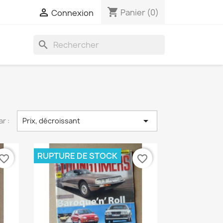
shopping_cart

Panier
(0)
Connexion
search

ar :
Prix, décroissant
RUPTURE DE STOCK
vorite_border
favorite_border