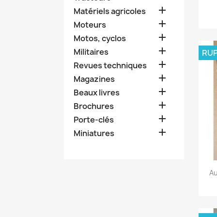

Matériels agricoles

Moteurs

Motos, cyclos

Militaires
RUP

Revues techniques

Magazines

Beaux livres

Brochures

Porte-clés

Miniatures
Au