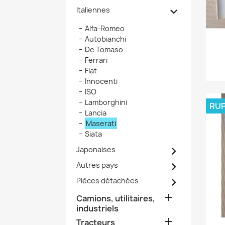

Italiennes
Alfa-Romeo
Autobianchi
De Tomaso
Ferrari
Fiat
Innocenti
ISO
Lamborghini
RUP
Lancia
Maserati
Siata

Japonaises

Autres pays

Pièces détachées

Camions, utilitaires,
industriels

Tracteurs