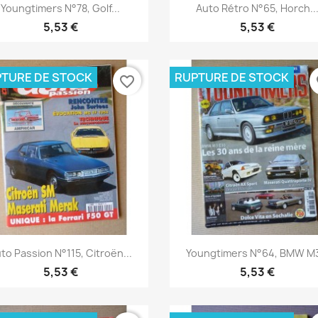
Aperçu rapide
Aperçu rapide


Youngtimers N°78, Golf...
Auto Rétro N°65, Horch..
5,53 €
5,53 €
TURE DE STOCK
RUPTURE DE STOCK
favorite_border
fa
Aperçu rapide
Aperçu rapide


to Passion N°115, Citroën...
Youngtimers N°64, BMW M3
5,53 €
5,53 €