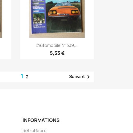
Aperçu rapide

L'Automobile N°339,...
5,53 €
1

Suivant
2
INFORMATIONS
RetroRepro