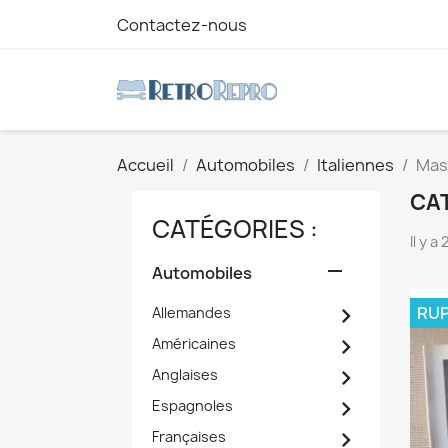
Contactez-nous
Accueil
Automobiles
Italiennes
Mas
CAT
CATÉGORIES :
Il y a

Automobiles

RUP
Allemandes

Américaines

Anglaises

Espagnoles

Françaises