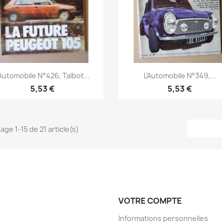
Aperçu rapide
Aperçu rapide


'Automobile N°426, Talbot...
L'Automobile N°349,...
5,53 €
5,53 €
age 1-15 de 21 article(s)
VOTRE COMPTE
Informations personnelles