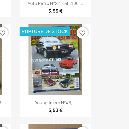
Aperçu rapide

.
Auto Rétro N°22, Fiat 2100,...
5,53 €
RUPTURE DE STOCK
vorite_border
favorite_border
Aperçu rapide

...
Youngtimers N°46,...
5,53 €