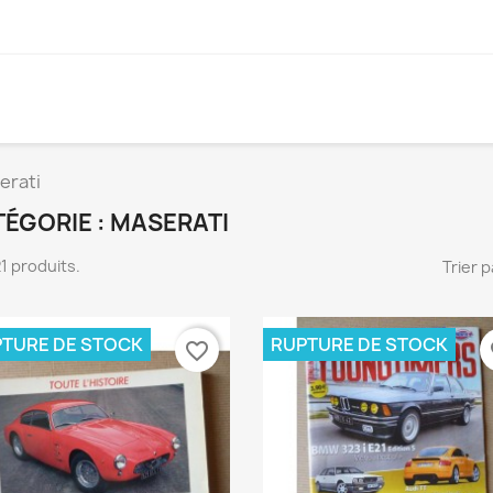
erati
ÉGORIE : MASERATI
 21 produits.
Trier p
TURE DE STOCK
RUPTURE DE STOCK
favorite_border
fa