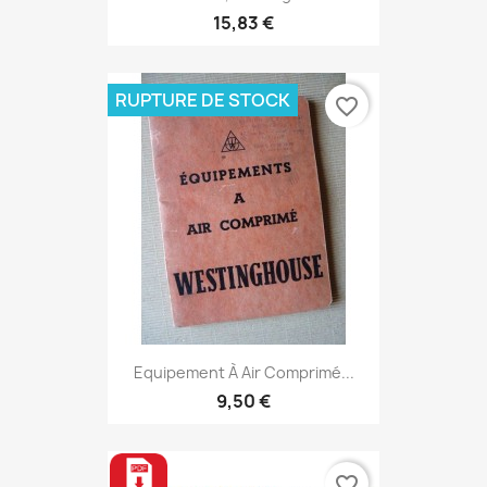
15,83 €
RUPTURE DE STOCK
favorite_border
Equipement À Air Comprimé...
9,50 €
favorite_border