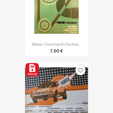
Kléber, Courroie Et Durites...
7,00 €
favorite_border