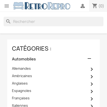
shopping_cart


(0)
search
CATÉGORIES :

Automobiles

Allemandes

Américaines

Anglaises

Espagnoles

Françaises

Italiennes