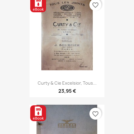
favorite_border
Curty & Cie Excelsior, Tous...
23,95 €
favorite_border