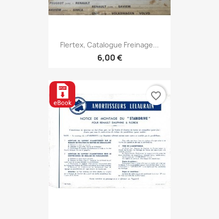
Flertex, Catalogue Freinage...
6,00 €
favorite_border