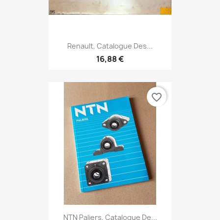
Renault, Catalogue Des...
16,88 €
favorite_border
NTN Paliers, Catalogue De...