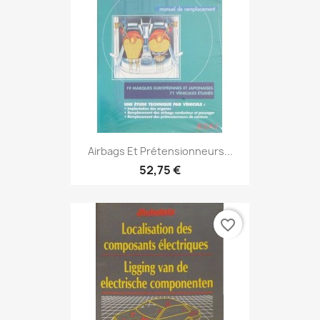
Airbags Et Prétensionneurs...
52,75 €
favorite_border