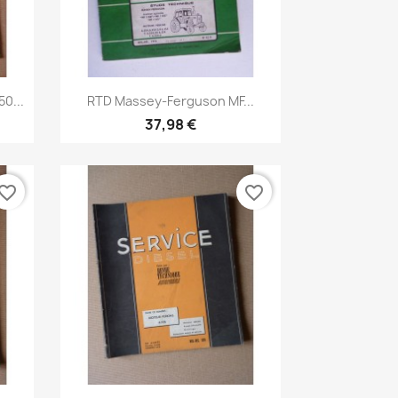
Aperçu rapide

0...
RTD Massey-Ferguson MF...
37,98 €
vorite_border
favorite_border