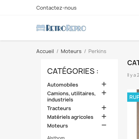
Contactez-nous
Accueil
Moteurs
Perkins
CAT
CATÉGORIES :
Il y a

Automobiles

Camions, utilitaires,
RUP
industriels

Tracteurs

Matériels agricoles

Moteurs
Alsthom