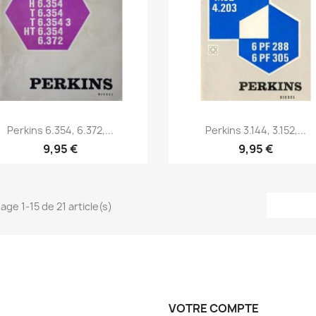
Aperçu rapide
Aperçu rapide


Perkins 6.354, 6.372,...
Perkins 3.144, 3.152,...
9,95 €
9,95 €
age 1-15 de 21 article(s)
VOTRE COMPTE