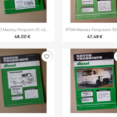
Aperçu rapide
Aperçu rapide


D Massey Ferguson 37, 42,...
RTMA Massey-Fergusson 305
48,00 €
47,48 €
favorite_border
fa