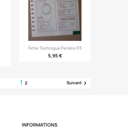
Aperçu rapide

Fiche Technique Perkins P3
5,95 €
1

Suivant
2
INFORMATIONS