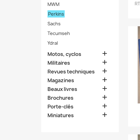
RT
MWM
Perkins
Sachs
Tecumseh
Ydral

Motos, cyclos

Militaires

Revues techniques

Magazines

Beaux livres

Brochures

Porte-clés

Miniatures