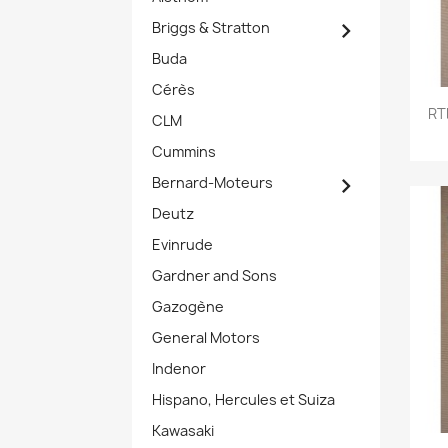

Briggs & Stratton
Buda
Cérès
RT
CLM
Cummins

Bernard-Moteurs
Deutz
Evinrude
Gardner and Sons
Gazogène
General Motors
Indenor
Hispano, Hercules et Suiza
Kawasaki