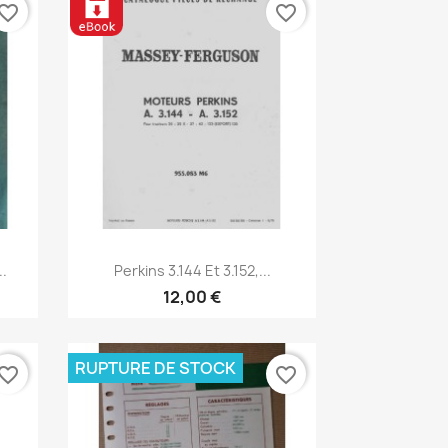
vorite_border
favorite_border
Aperçu rapide

.
Perkins 3.144 Et 3.152,...
12,00 €
RUPTURE DE STOCK
vorite_border
favorite_border