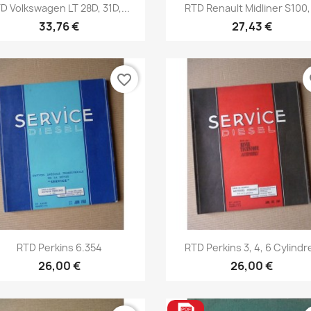
Aperçu rapide
Aperçu rapide


D Volkswagen LT 28D, 31D,...
RTD Renault Midliner S100,.
33,76 €
27,43 €
favorite_border
fa
Aperçu rapide
Aperçu rapide


RTD Perkins 6.354
RTD Perkins 3, 4, 6 Cylindr
26,00 €
26,00 €