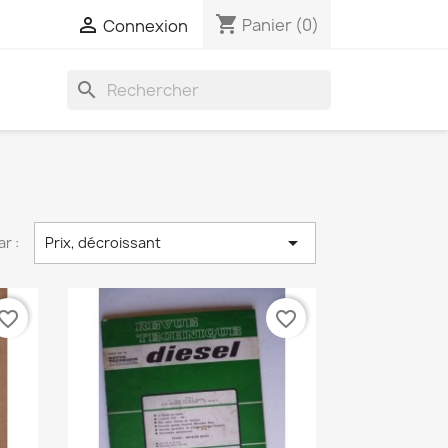
shopping_cart

Panier
(0)
Connexion
search

ar :
Prix, décroissant
vorite_border
favorite_border