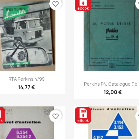
favorite_border
fa
Aperçu rapide

RTA Perkins 4/99
Aperçu rapide

Perkins P4, Catalogue De..
14,77 €
12,00 €
favorite_border
fa