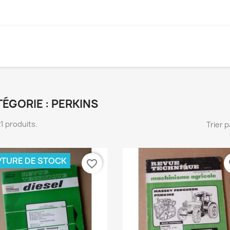
ÉGORIE : PERKINS
 21 produits.
Trier p
TURE DE STOCK
favorite_border
fa