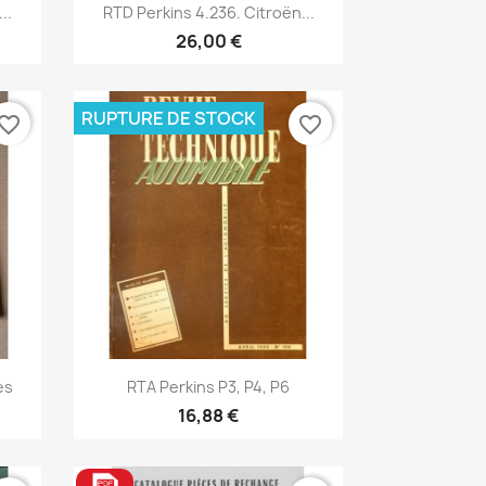
Aperçu rapide

..
RTD Perkins 4.236. Citroën...
26,00 €
RUPTURE DE STOCK
vorite_border
favorite_border
Aperçu rapide

es
RTA Perkins P3, P4, P6
16,88 €