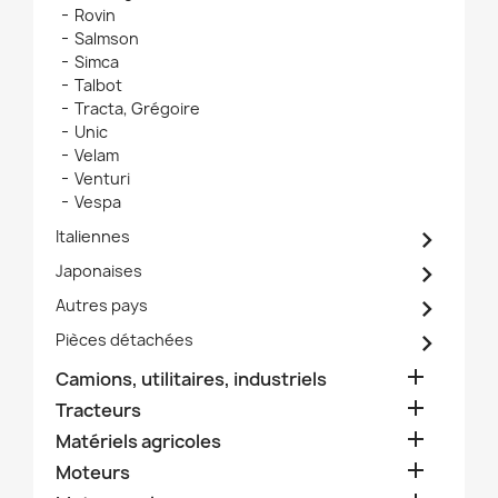
Rovin
Salmson
Simca
Talbot
Tracta, Grégoire
Unic
Velam
Venturi
Vespa

Italiennes

Japonaises

Autres pays

Pièces détachées

Camions, utilitaires, industriels

Tracteurs

Matériels agricoles

Moteurs