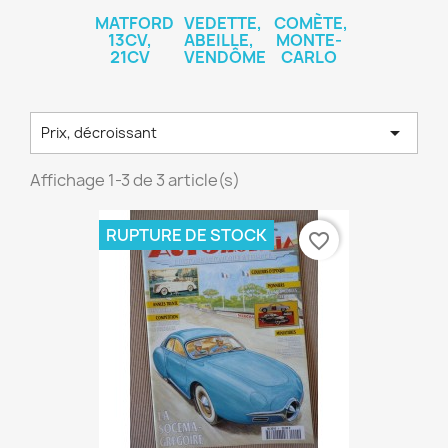
MATFORD
VEDETTE,
COMÈTE,
13CV,
ABEILLE,
MONTE-
21CV
VENDÔME
CARLO

Prix, décroissant
Affichage 1-3 de 3 article(s)
RUPTURE DE STOCK
favorite_border