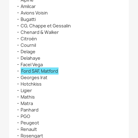
Amilcar
Avions Voisin
Bugatti
CG, Chappe et Gessalin
Chenard & Walker
Citroën
Cournil
Delage
Delahaye
Facel Vega
Ford SAF, Matford
Georges Irat
Hotchkiss
Ligier
Mathis
Matra
Panhard
PGO
Peugeot
Renault
Rosengart