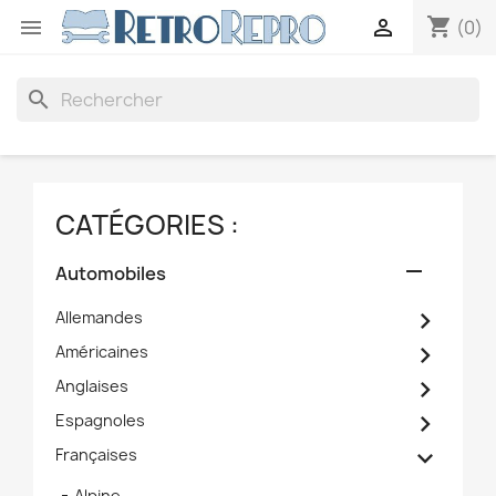
shopping_cart


(0)
search
CATÉGORIES :

Automobiles

Allemandes

Américaines

Anglaises

Espagnoles

Françaises
Alpine