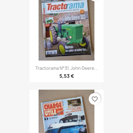
Tractorama N°31, John Deere...
5,53 €
favorite_border