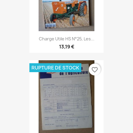
Charge Utile HS N°25, Les...
13,19 €
RUPTURE DE STOCK
favorite_border