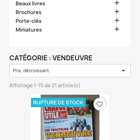

Beaux livres

Brochures

Porte-clés

Miniatures
CATÉGORIE : VENDEUVRE

Prix, décroissant
Affichage 1-15 de 21 article(s)
RUPTURE DE STOCK
favorite_border