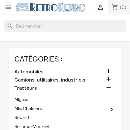
shopping_cart


(0)
search
CATÉGORIES :

Automobiles

Camions, utilitaires, industriels

Tracteurs
Allgaier

Allis Chalmers
Bobard
Bolinder-Munktell