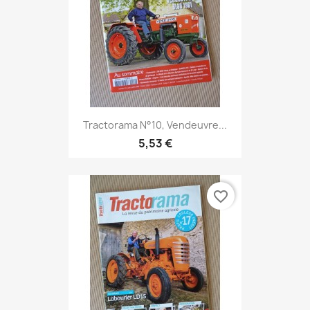
Tractorama N°10, Vendeuvre...
5,53 €
favorite_border