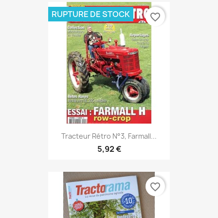
RUPTURE DE STOCK
favorite_border
Tracteur Rétro N°3, Farmall...
5,92 €
favorite_border