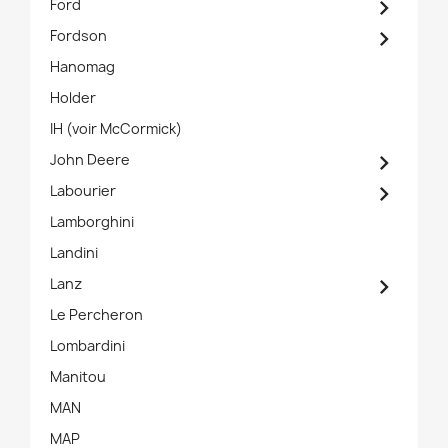

Ford

Fordson
Hanomag
Holder
IH (voir McCormick)

John Deere

Labourier
Lamborghini
Landini

Lanz
Le Percheron
Lombardini
Manitou
MAN
MAP