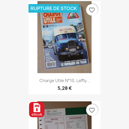
RUPTURE DE STOCK
favorite_border
Charge Utile N°10, Laffly...
5,28 €
favorite_border