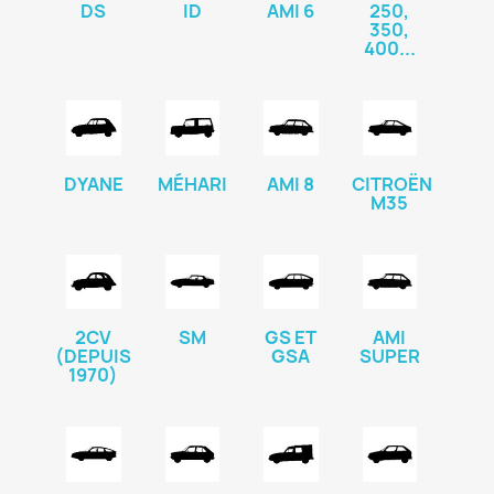
DS
ID
AMI 6
250,
350,
400...
DYANE
MÉHARI
AMI 8
CITROËN
M35
2CV
SM
GS ET
AMI
(DEPUIS
GSA
SUPER
1970)