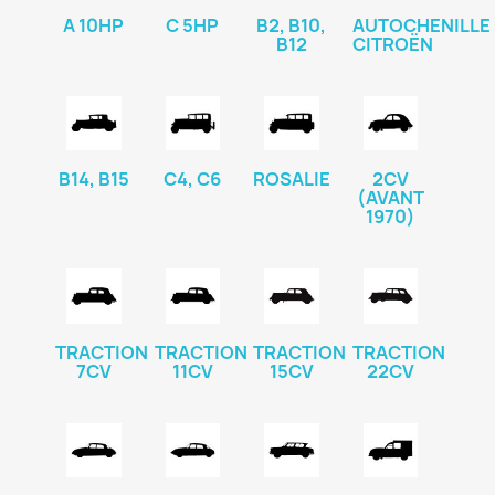
A 10HP
C 5HP
B2, B10,
AUTOCHENILLE
B12
CITROËN
B14, B15
C4, C6
ROSALIE
2CV
(AVANT
1970)
TRACTION
TRACTION
TRACTION
TRACTION
7CV
11CV
15CV
22CV