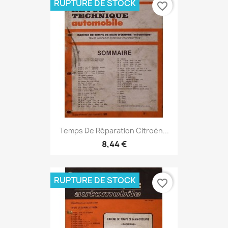
RUPTURE DE STOCK
favorite_border
Temps De Réparation Citroën...
8,44 €
RUPTURE DE STOCK
favorite_border