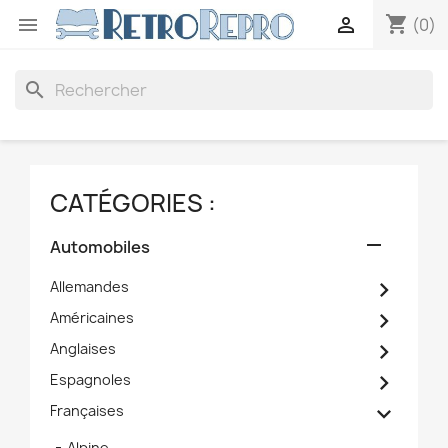
shopping_cart


(0)
search
CATÉGORIES :

Automobiles

Allemandes

Américaines

Anglaises

Espagnoles

Françaises
Alpine