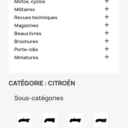

Motos, cyclos

Militaires

Revues techniques

Magazines

Beaux livres

Brochures

Porte-clés

Miniatures
CATÉGORIE : CITROËN
Sous-catégories