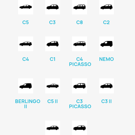
C5
C3
C8
C2
C4
C1
C4
NEMO
PICASSO
BERLINGO
C5 II
C3
C3 II
II
PICASSO