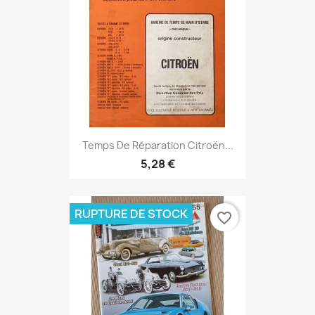
Temps De Réparation Citroën...
5,28 €
RUPTURE DE STOCK
favorite_border