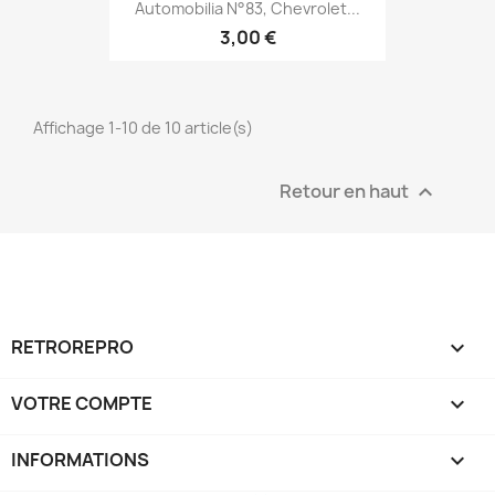
Automobilia N°83, Chevrolet...
3,00 €
Affichage 1-10 de 10 article(s)
Retour en haut

RETROREPRO

VOTRE COMPTE

INFORMATIONS
keyboard_arrow_down