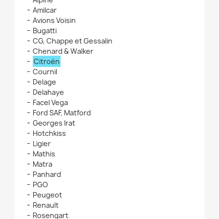
Amilcar
Avions Voisin
Bugatti
CG, Chappe et Gessalin
Chenard & Walker
Citroën
Cournil
Delage
Delahaye
Facel Vega
Ford SAF, Matford
Georges Irat
Hotchkiss
Ligier
Mathis
Matra
Panhard
PGO
Peugeot
Renault
Rosengart