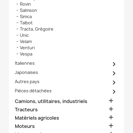
Rovin
Salmson
Simca
Talbot
Tracta, Grégoire
Unic
Velam
Venturi
Vespa

Italiennes

Japonaises

Autres pays

Pièces détachées

Camions, utilitaires, industriels

Tracteurs

Matériels agricoles

Moteurs