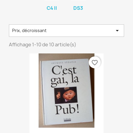
C4 II
DS3

Prix, décroissant
Affichage 1-10 de 10 article(s)
favorite_border