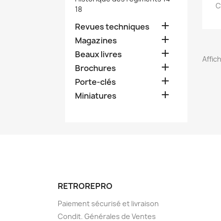
C
18

Revues techniques

Magazines

Beaux livres
Affich

Brochures

Porte-clés

Miniatures
RETROREPRO
Paiement sécurisé et livraison
Condit. Générales de Ventes