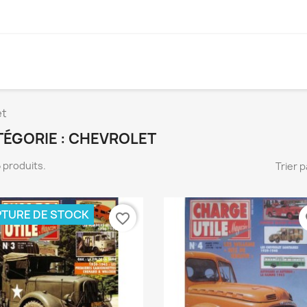
et
ÉGORIE : CHEVROLET
 5 produits.
Trier p
TURE DE STOCK
favorite_border
fa