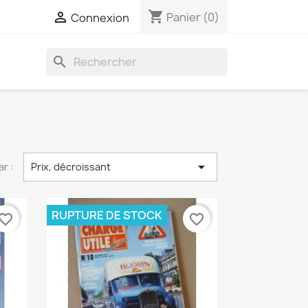
shopping_cart

Panier
(0)
Connexion
search

ar :
Prix, décroissant
RUPTURE DE STOCK
vorite_border
favorite_border