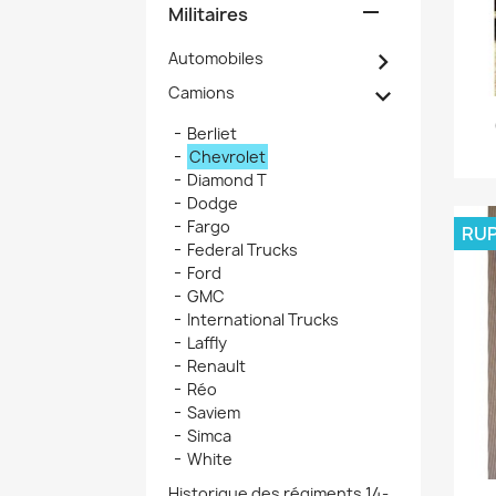

Militaires

Automobiles

Camions
Berliet
Chevrolet
Diamond T
Dodge
Fargo
RUP
Federal Trucks
Ford
GMC
International Trucks
Laffly
Renault
Réo
Saviem
Simca
White
Historique des régiments 14-