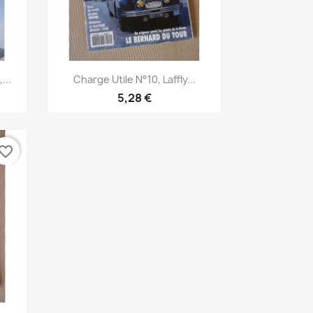
Aperçu rapide

...
Charge Utile N°10, Laffly...
5,28 €
vorite_border