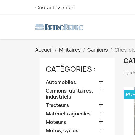
Contactez-nous
Accueil
Militaires
Camions
Chevrol
CAT
CATÉGORIES :
Il y a

Automobiles

Camions, utilitaires,
RUP
industriels

Tracteurs

Matériels agricoles

Moteurs

Motos, cyclos