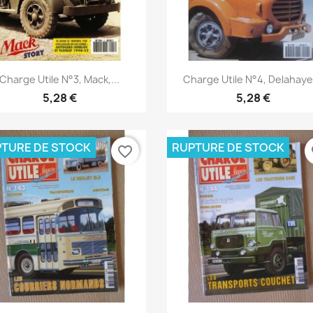
Aperçu rapide
Aperçu rapide


Charge Utile N°3, Mack,...
Charge Utile N°4, Delahaye,
5,28 €
5,28 €
TURE DE STOCK
RUPTURE DE STOCK
favorite_border
fa