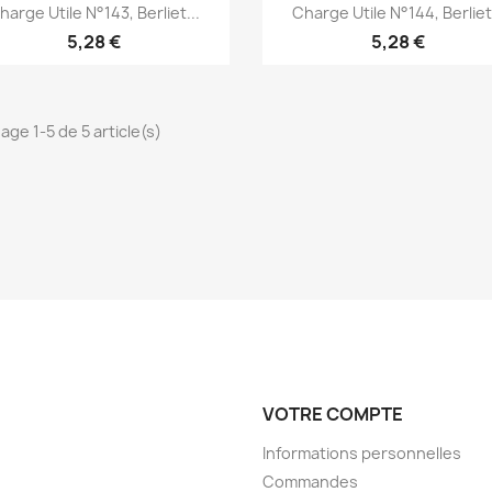
Aperçu rapide
Aperçu rapide


harge Utile N°143, Berliet...
Charge Utile N°144, Berliet.
5,28 €
5,28 €
age 1-5 de 5 article(s)
VOTRE COMPTE
Informations personnelles
Commandes