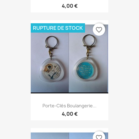
4,00 €
RUPTURE DE STOCK
favorite_border
Porte-Clés Boulangerie...
4,00 €
favorite_border