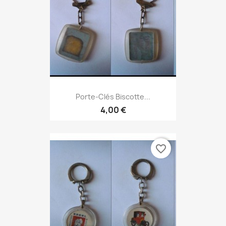
Porte-Clés Biscotte...
4,00 €
favorite_border