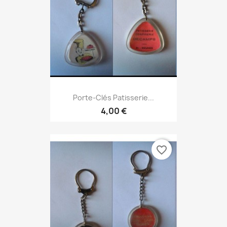
Porte-Clés Patisserie...
4,00 €
favorite_border