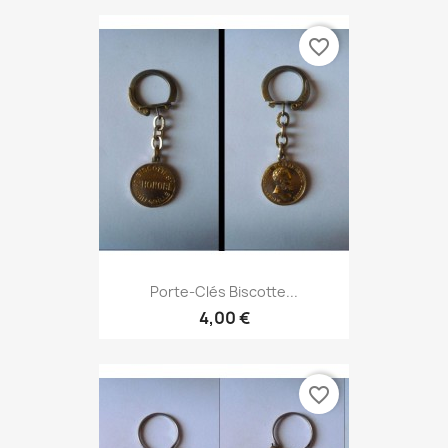
favorite_border
Porte-Clés Biscotte...
4,00 €
favorite_border