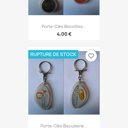
Porte-Clés Biscottes...
4,00 €
RUPTURE DE STOCK
favorite_border
Porte-Clés Biscuiterie...