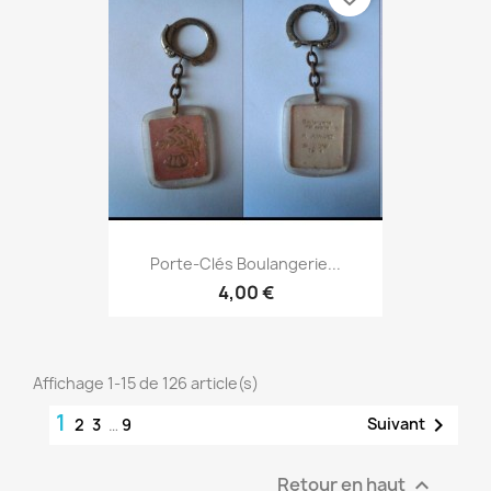
Porte-Clés Boulangerie...
4,00 €
Affichage 1-15 de 126 article(s)
1

Suivant
2
3
…
9
Retour en haut
