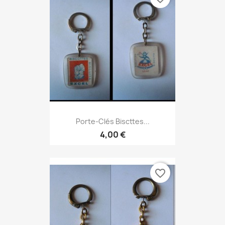
Porte-Clés Biscttes...
4,00 €
favorite_border