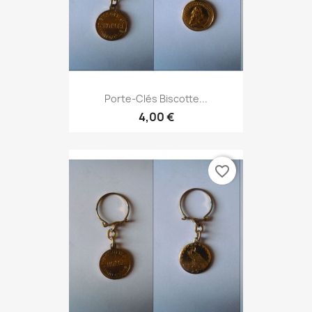
Porte-Clés Biscotte...
4,00 €
favorite_border