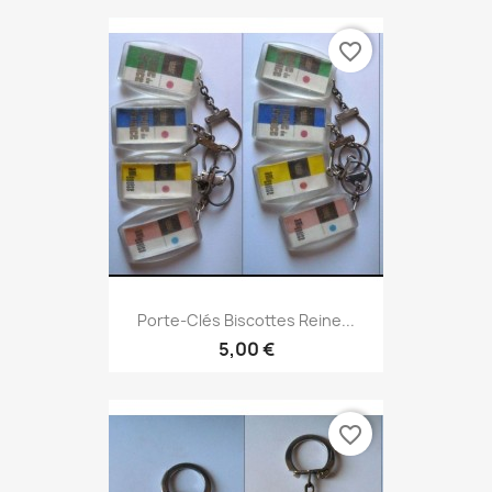
favorite_border
Porte-Clés Biscottes Reine...
5,00 €
favorite_border