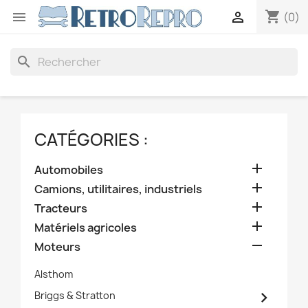
shopping_cart


(0)
search
CATÉGORIES :

Automobiles

Camions, utilitaires, industriels

Tracteurs

Matériels agricoles

Moteurs
Alsthom

Briggs & Stratton