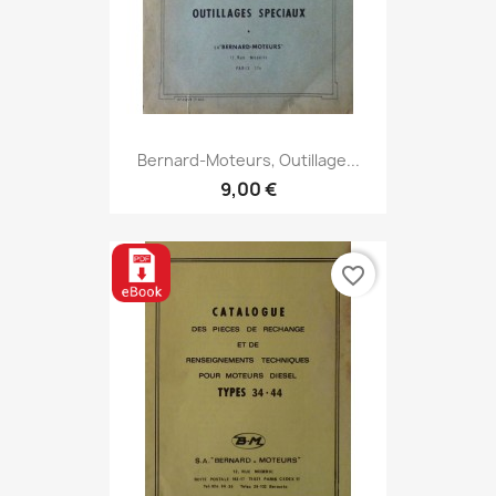
Bernard-Moteurs, Outillage...
9,00 €
favorite_border