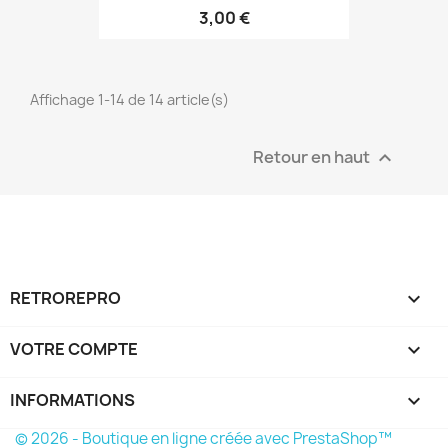
3,00 €
Affichage 1-14 de 14 article(s)
Retour en haut

RETROREPRO

VOTRE COMPTE

INFORMATIONS
keyboard_arrow_down
© 2026 - Boutique en ligne créée avec PrestaShop™