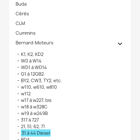
Buda
Cérès
CLM
Cummins

Bernard-Moteurs
K1, K2, KD2
W0 à W14
WD1 à WD14
G1 à 12GB2
BY2, CW3, TY2, etc.
w110, w610, w810
w112
w17 à w227, bis
w18 à w328C
w19 à w249B
317 à 727
21, 51, 62, 71
31 à 44 Diesel
BDA