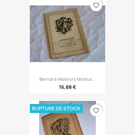
favorite_border
Bernard-Moteurs Moteur...
16,88 €
RUPTURE DE STOCK
favorite_border