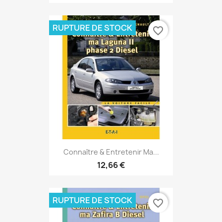
RUPTURE DE STOCK
favorite_border
Connaître & Entretenir Ma...
12,66 €
RUPTURE DE STOCK
favorite_border