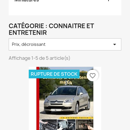
CATÉGORIE : CONNAITRE ET
ENTRETENIR

Prix, décroissant
Affichage 1-5 de 5 article(s)
RUPTURE DE STOCK
favorite_border