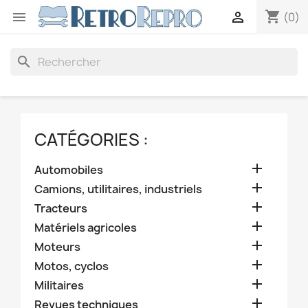
shopping_cart


(0)
search
CATÉGORIES :

Automobiles

Camions, utilitaires, industriels

Tracteurs

Matériels agricoles

Moteurs

Motos, cyclos

Militaires

Revues techniques