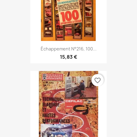
Échappement N°216, 100...
15,83 €
favorite_border