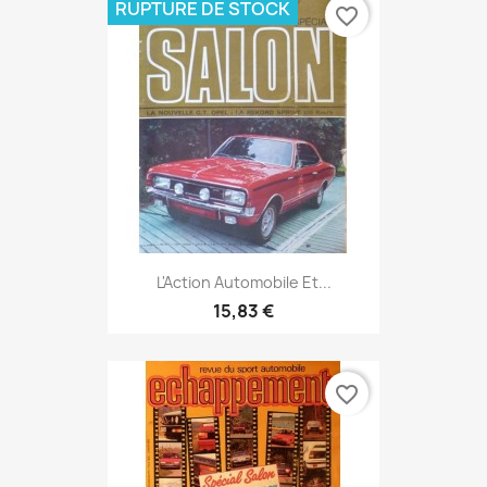
RUPTURE DE STOCK
favorite_border
L'Action Automobile Et...
15,83 €
favorite_border