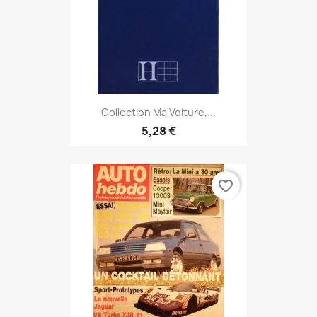
Collection Ma Voiture,...
5,28 €
favorite_border