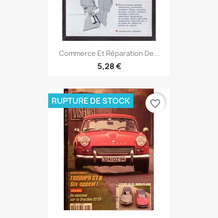
Commerce Et Réparation De...
5,28 €
RUPTURE DE STOCK
favorite_border