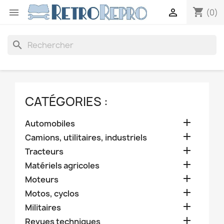
shopping_cart


(0)
search
CATÉGORIES :

Automobiles

Camions, utilitaires, industriels

Tracteurs

Matériels agricoles

Moteurs

Motos, cyclos

Militaires

Revues techniques