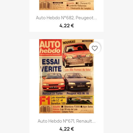
Auto Hebdo N°682, Peugeot...
4,22 €
favorite_border
Auto Hebdo N°671, Renault...
4,22 €