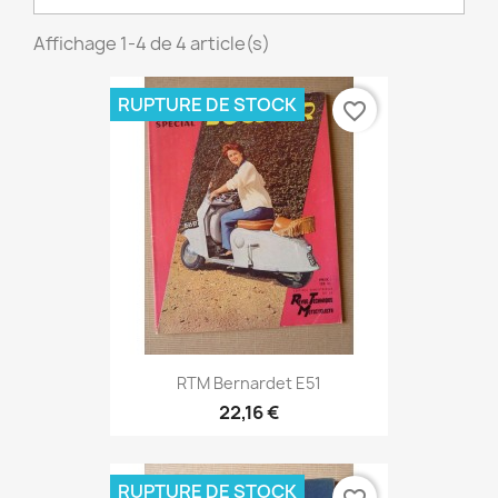
Affichage 1-4 de 4 article(s)
RUPTURE DE STOCK
favorite_border
RTM Bernardet E51
22,16 €
RUPTURE DE STOCK