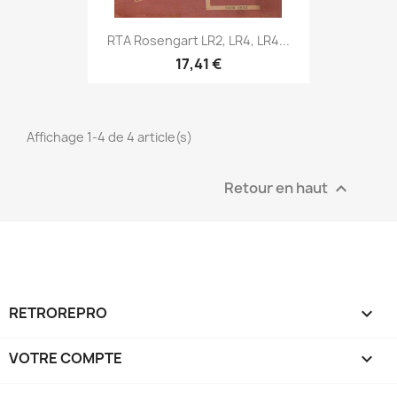
RTA Rosengart LR2, LR4, LR4...
17,41 €
Affichage 1-4 de 4 article(s)
Retour en haut

RETROREPRO

VOTRE COMPTE
