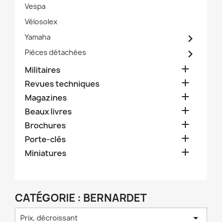
Vespa
Vélosolex

Yamaha

Pièces détachées

Militaires

Revues techniques

Magazines

Beaux livres

Brochures

Porte-clés

Miniatures
CATÉGORIE : BERNARDET

Prix, décroissant