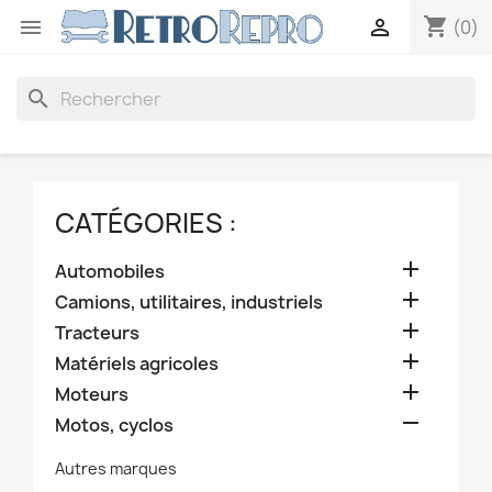
shopping_cart


(0)
search
CATÉGORIES :

Automobiles

Camions, utilitaires, industriels

Tracteurs

Matériels agricoles

Moteurs

Motos, cyclos
Autres marques