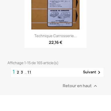
Technique Carrosserie...
22,16 €
Affichage 1-15 de 165 article(s)
1

Suivant
2
3
…
11
Retour en haut
