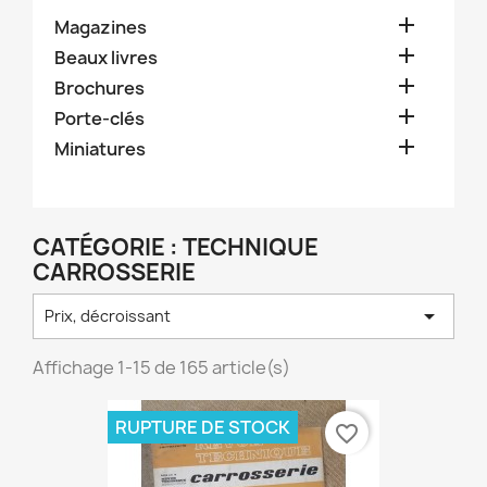

Magazines

Beaux livres

Brochures

Porte-clés

Miniatures
CATÉGORIE : TECHNIQUE
CARROSSERIE

Prix, décroissant
Affichage 1-15 de 165 article(s)
RUPTURE DE STOCK
favorite_border