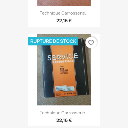
Technique Carrosserie...
22,16 €
RUPTURE DE STOCK
favorite_border
Technique Carrosserie...
22,16 €