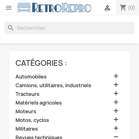
shopping_cart


(0)
search
CATÉGORIES :

Automobiles

Camions, utilitaires, industriels

Tracteurs

Matériels agricoles

Moteurs

Motos, cyclos

Militaires

Revues techniques