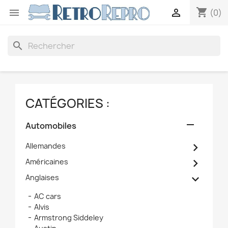
shopping_cart


(0)
search
CATÉGORIES :

Automobiles

Allemandes

Américaines

Anglaises
AC cars
Alvis
Armstrong Siddeley