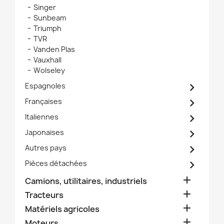
Singer
Sunbeam
Triumph
TVR
Vanden Plas
Vauxhall
Wolseley

Espagnoles

Françaises

Italiennes

Japonaises

Autres pays

Pièces détachées

Camions, utilitaires, industriels

Tracteurs

Matériels agricoles

Moteurs