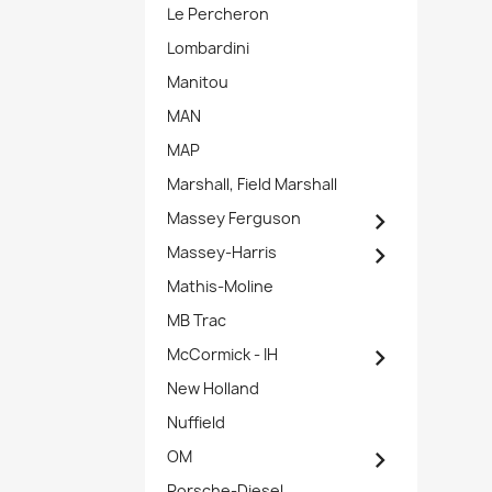
Le Percheron
Lombardini
Manitou
MAN
MAP
Marshall, Field Marshall

Massey Ferguson

Massey-Harris
Mathis-Moline
MB Trac

McCormick - IH
New Holland
Nuffield

OM
Porsche-Diesel