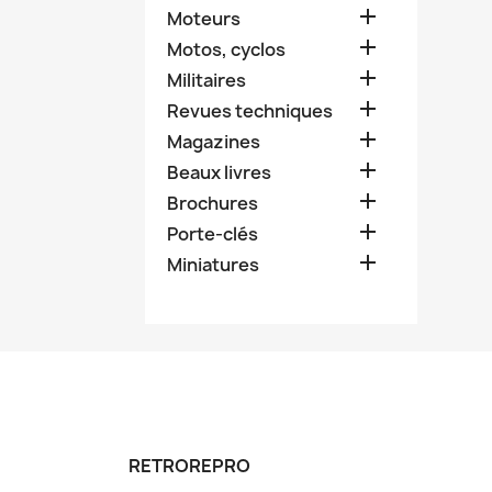

Moteurs

Motos, cyclos

Militaires

Revues techniques

Magazines

Beaux livres

Brochures

Porte-clés

Miniatures
RETROREPRO