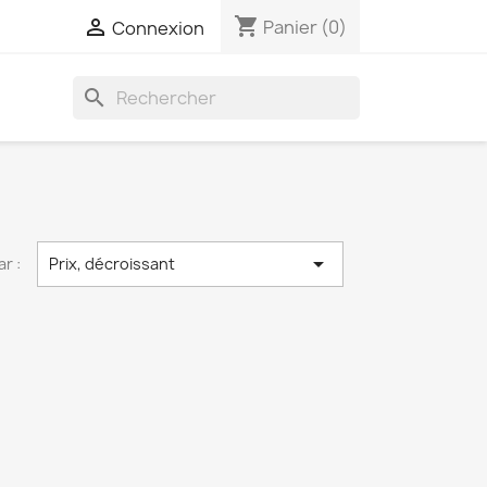
shopping_cart

Panier
(0)
Connexion
search

ar :
Prix, décroissant