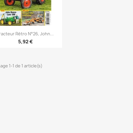
Aperçu rapide

racteur Rétro N°26, John...
5,92 €
age 1-1 de 1 article(s)