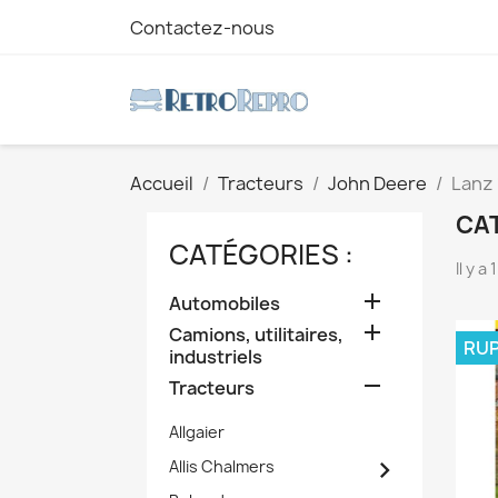
Contactez-nous
Accueil
Tracteurs
John Deere
Lanz 
CAT
CATÉGORIES :
Il y a

Automobiles

Camions, utilitaires,
RUP
industriels

Tracteurs
Allgaier

Allis Chalmers