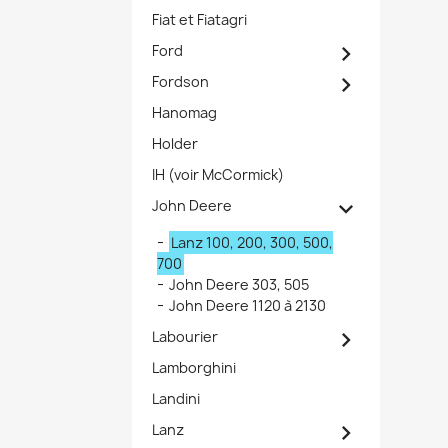
Fiat et Fiatagri

Ford

Fordson
Hanomag
Holder
IH (voir McCormick)

John Deere
Lanz 100, 200, 300, 500,
700
John Deere 303, 505
John Deere 1120 à 2130

Labourier
Lamborghini
Landini

Lanz