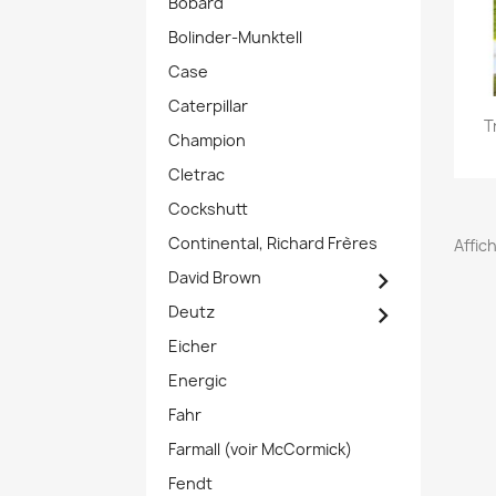
Bobard
Bolinder-Munktell
Case
Caterpillar
T
Champion
Cletrac
Cockshutt
Continental, Richard Frères
Affich

David Brown

Deutz
Eicher
Energic
Fahr
Farmall (voir McCormick)
Fendt