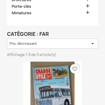

Porte-clés

Miniatures
CATÉGORIE : FAR

Prix, décroissant
Affichage 1-3 de 3 article(s)
favorite_border