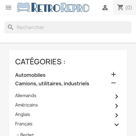
shopping_cart


(0)
search
CATÉGORIES :

Automobiles

Camions, utilitaires, industriels

Allemands

Américains

Anglais

Français
Berliet