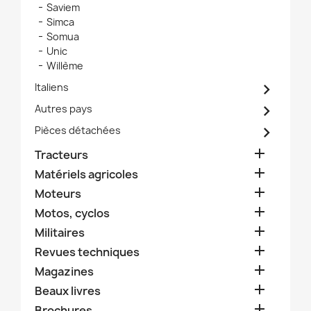
Saviem
Simca
Somua
Unic
Willème

Italiens

Autres pays

Pièces détachées

Tracteurs

Matériels agricoles

Moteurs

Motos, cyclos

Militaires

Revues techniques

Magazines

Beaux livres

Brochures