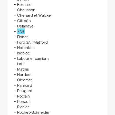
Bernard
Chausson
Chenard et Walcker
Citroën
Delahaye
FAR
Floirat
Ford SAF, Matford
Hotchkiss
Isobloc
Labourier camions
Latil
Mathis
Nordest
Oleomat
Panhard
Peugeot
Poclain
Renault
Richier
Rochet-Schneider