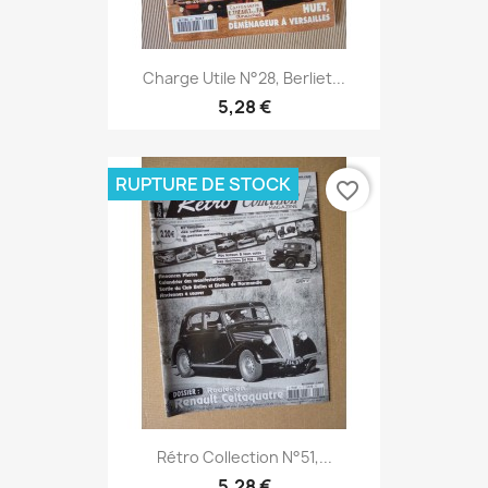
Charge Utile N°28, Berliet...
5,28 €
RUPTURE DE STOCK
favorite_border
Rétro Collection N°51,...
5,28 €