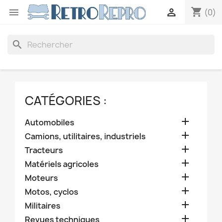
shopping_cart


(0)
search
CATÉGORIES :

Automobiles

Camions, utilitaires, industriels

Tracteurs

Matériels agricoles

Moteurs

Motos, cyclos

Militaires

Revues techniques