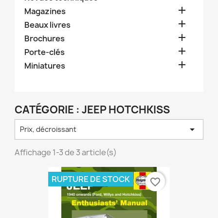

Magazines

Beaux livres

Brochures

Porte-clés

Miniatures
CATÉGORIE : JEEP HOTCHKISS

Prix, décroissant
Affichage 1-3 de 3 article(s)
RUPTURE DE STOCK
favorite_border