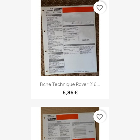
favorite_border
Fiche Technique Rover 216...
6,86 €
favorite_border