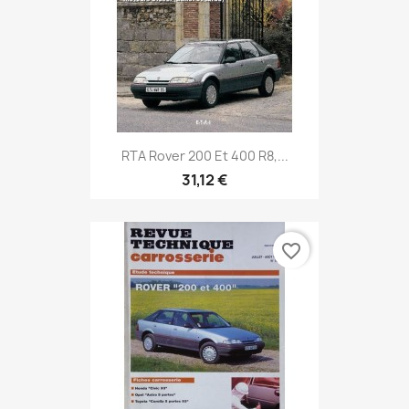
RTA Rover 200 Et 400 R8,...
31,12 €
favorite_border