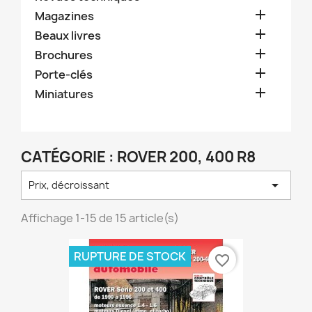

Magazines

Beaux livres

Brochures

Porte-clés

Miniatures
CATÉGORIE : ROVER 200, 400 R8

Prix, décroissant
Affichage 1-15 de 15 article(s)
RUPTURE DE STOCK
favorite_border