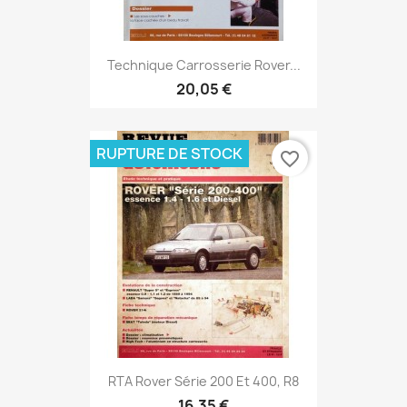
Technique Carrosserie Rover...
20,05 €
RUPTURE DE STOCK
favorite_border
RTA Rover Série 200 Et 400, R8
16,35 €