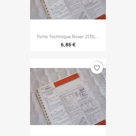
Fiche Technique Rover 213S,...
6,86 €
favorite_border