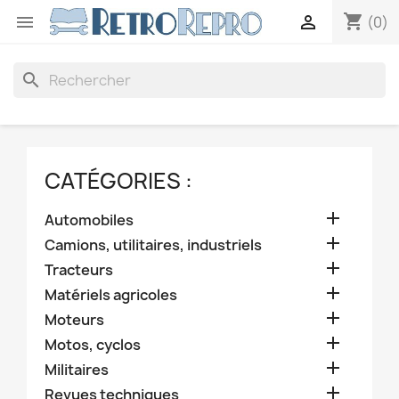
shopping_cart


(0)
search
CATÉGORIES :

Automobiles

Camions, utilitaires, industriels

Tracteurs

Matériels agricoles

Moteurs

Motos, cyclos

Militaires

Revues techniques