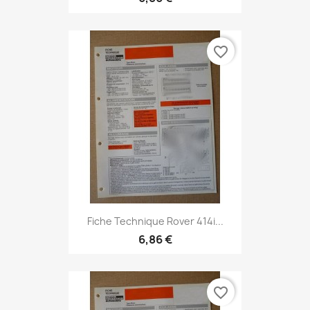
favorite_border
Fiche Technique Rover 414i...
6,86 €
favorite_border