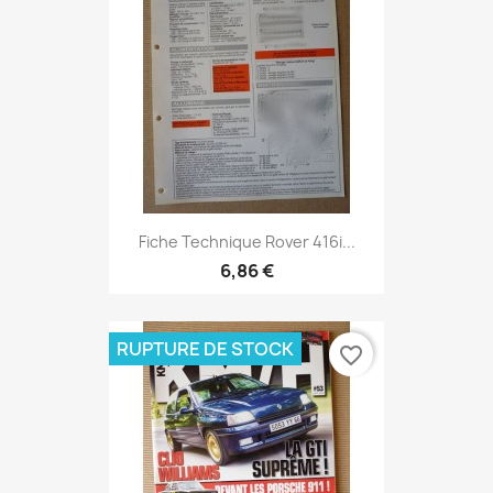
Fiche Technique Rover 416i...
6,86 €
RUPTURE DE STOCK
favorite_border