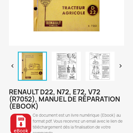


RENAULT D22, N72, E72, V72
(R7052), MANUEL DE RÉPARATION
(EBOOK)
Ce document est un livre numérique (Ebook) au
format pdf. Vous recevrez un email avec le lien de
téléchargement dès la finalisation de votre