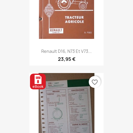
Renault D16, N73 Et V73...
23,95 €
favorite_border