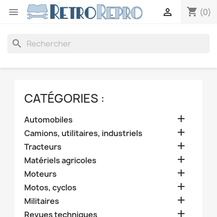
shopping_cart


(0)
search
CATÉGORIES :

Automobiles

Camions, utilitaires, industriels

Tracteurs

Matériels agricoles

Moteurs

Motos, cyclos

Militaires

Revues techniques