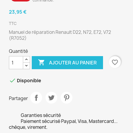
commande.
23,95 €
TTC
Manuel de réparation Renault D22, N72, E72, V72
(R7052)
Quantité

favorite_border
AJOUTER AU PANIER

Disponible
Partager
Garanties sécurité
Paiement sécurisé Paypal, Visa, Mastercard...
chèque, virement.