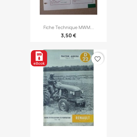
Fiche Technique MWM...
3,50 €
favorite_border