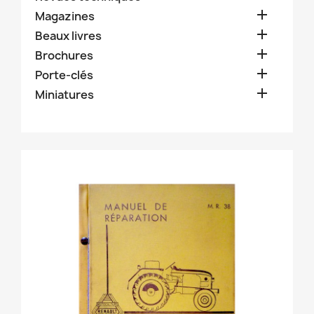

Magazines

Beaux livres

Brochures

Porte-clés

Miniatures