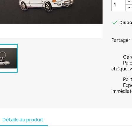

Dispo
Partager
Gara
Paie
chèque, v
Poli
Expé
Immédiate
Détails du produit