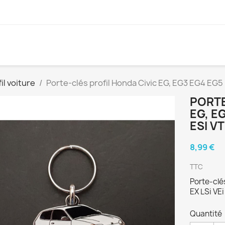
il voiture
Porte-clés profil Honda Civic EG, EG3 EG4 EG5 E
PORTE
EG, EG
ESI VT
8,99 €
TTC
Porte-clé
EX LSi VEi
Quantité