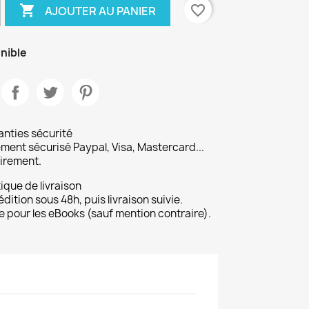

favorite_border
AJOUTER AU PANIER
nible
nties sécurité
ment sécurisé Paypal, Visa, Mastercard...
irement.
tique de livraison
dition sous 48h, puis livraison suivie.
 pour les eBooks (sauf mention contraire).