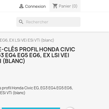
shopping_cart

Panier
(0)
Connexion
search
G6, EX LSi VEi ESi VTi (blanc)
-CLÉS PROFIL HONDA CIVIC
3 EG4 EG5 EG6, EX LSI VEI
I (BLANC)
s profil Honda Civic EG, EG3 EG4 EG5 EG6,
 ESi VTi (blanc)