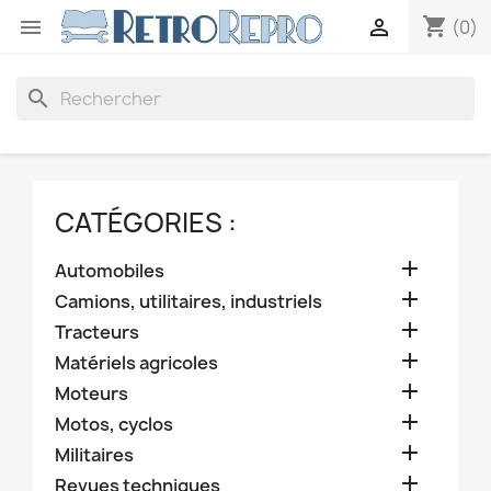
shopping_cart


(0)
search
CATÉGORIES :

Automobiles

Camions, utilitaires, industriels

Tracteurs

Matériels agricoles

Moteurs

Motos, cyclos

Militaires

Revues techniques