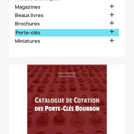

Magazines

Beaux livres

Brochures

Porte-clés

Miniatures