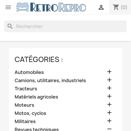
shopping_cart


(0)
search
CATÉGORIES :

Automobiles

Camions, utilitaires, industriels

Tracteurs

Matériels agricoles

Moteurs

Motos, cyclos

Militaires

Revues techniques