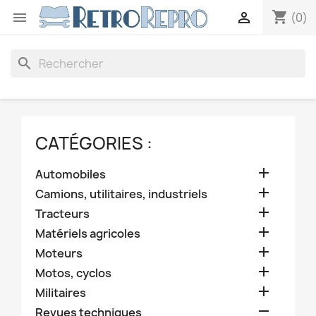
shopping_cart


(0)
search
CATÉGORIES :

Automobiles

Camions, utilitaires, industriels

Tracteurs

Matériels agricoles

Moteurs

Motos, cyclos

Militaires

Revues techniques