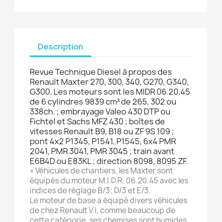
Description
Revue Technique Diesel à propos des
Renault Maxter 270, 300, 340, G270, G340,
G300. Les moteurs sont les MIDR 06.20.45
de 6 cylindres 9839 cm³ de 265, 302 ou
338ch. ; embrayage Valeo 430 DTP ou
Fichtel et Sachs MFZ 430 ; boîtes de
vitesses Renault B9, B18 ou ZF 9S 109 ;
pont 4x2 P1345, P1541, P1545, 6x4 PMR
2041, PMR 3041, PMR 3045 ; train avant
E6B4D ou E83KL ; direction 8098, 8095 ZF.
« Véhicules de chantiers, les Maxter sont
équipés du moteur M.I.D.R. 06.20.45 avec les
indices de réglage B/3; D/3 et E/3.
Le moteur de base a équipé divers véhicules
de chez Renault V.I, comme beaucoup de
cette catégorie, ses chemises sont humides,