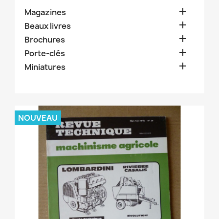

Magazines

Beaux livres

Brochures

Porte-clés

Miniatures
NOUVEAU