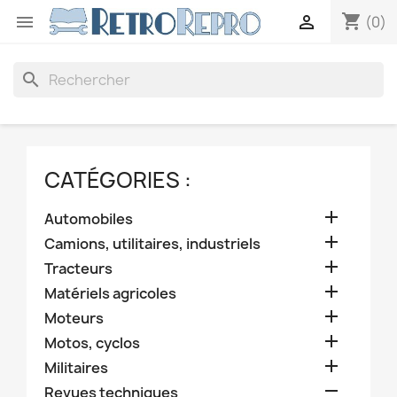
shopping_cart


(0)
search
CATÉGORIES :

Automobiles

Camions, utilitaires, industriels

Tracteurs

Matériels agricoles

Moteurs

Motos, cyclos

Militaires

Revues techniques