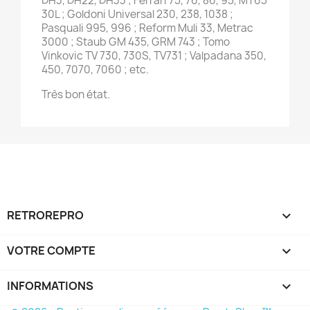
DH3, DH22, DH33 ; Ferrari 75, 76, 86, 95, MT65
30L ; Goldoni Universal 230, 238, 1038 ;
Pasquali 995, 996 ; Reform Muli 33, Metrac
3000 ; Staub GM 435, GRM 743 ; Tomo
Vinkovic TV 730, 730S, TV731 ; Valpadana 350,
450, 7070, 7060 ; etc.
Très bon état.
RETROREPRO

VOTRE COMPTE

INFORMATIONS
keyboard_arrow_down