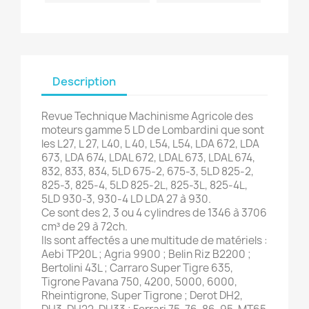
Description
Revue Technique Machinisme Agricole des
moteurs gamme 5 LD de Lombardini que sont
les L27, L 27, L40, L 40, L54, L54, LDA 672, LDA
673, LDA 674, LDAL 672, LDAL 673, LDAL 674,
832, 833, 834, 5LD 675-2, 675-3, 5LD 825-2,
825-3, 825-4, 5LD 825-2L, 825-3L, 825-4L,
5LD 930-3, 930-4 LD LDA 27 à 930.
Ce sont des 2, 3 ou 4 cylindres de 1346 à 3706
cm³ de 29 à 72ch.
Ils sont affectés a une multitude de matériels :
Aebi TP20L ; Agria 9900 ; Belin Riz B2200 ;
Bertolini 43L ; Carraro Super Tigre 635,
Tigrone Pavana 750, 4200, 5000, 6000,
Rheintigrone, Super Tigrone ; Derot DH2,