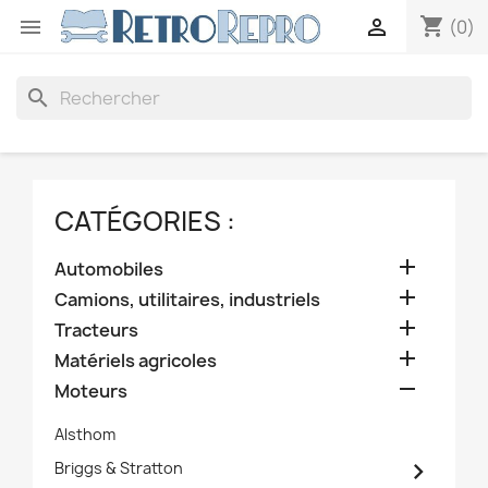
shopping_cart


(0)
search
CATÉGORIES :

Automobiles

Camions, utilitaires, industriels

Tracteurs

Matériels agricoles

Moteurs
Alsthom

Briggs & Stratton