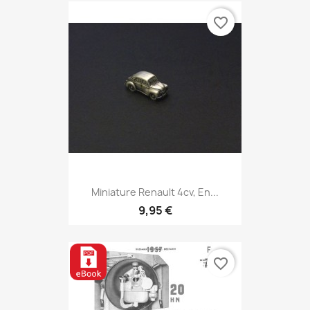
favorite_border
Miniature Renault 4cv, En...
9,95 €
favorite_border