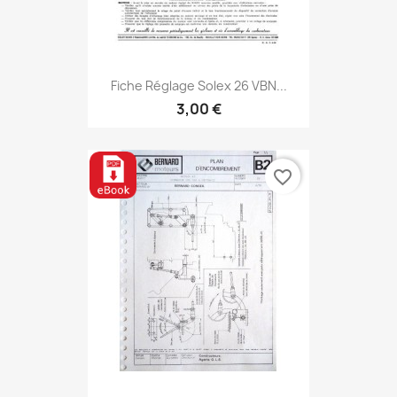
Fiche Réglage Solex 26 VBN...
3,00 €
favorite_border