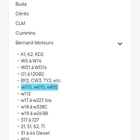
Buda
Cérès
CLM
Cummins

Bernard-Moteurs
K1, K2, KD2
W0 à W14
WD1 à WD14
G1 à 12GB2
BY2, CW3, TY2, etc.
w110, w610, w810
w112
w17 à w227, bis
w18 à w328C
w19 à w249B
317 à 727
21, 51, 62, 71
31 à 44 Diesel
BDA